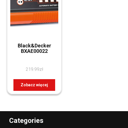
Black&Decker
BXAE00022
219.99
zł
Zobacz więcej
Categories