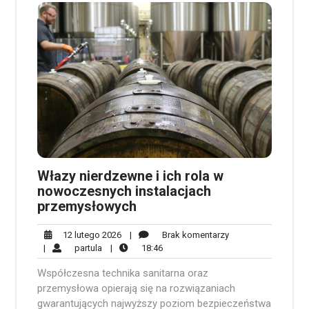
Włazy nierdzewne i ich rola w
nowoczesnych instalacjach
przemysłowych
12
Brak
12 lutego 2026
|
Brak komentarzy
partula
lutego
18:46
komentarzy
|
partula
|
18:46
2026
Współczesna technika sanitarna oraz
przemysłowa opierają się na rozwiązaniach
gwarantujących najwyższy poziom bezpieczeństwa