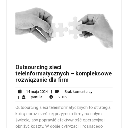
Outsourcing sieci
teleinformatycznych – kompleksowe
rozwiązanie dla firm
14
Brak
14 maja 2024
|
Brak komentarzy
partula
maja
20:32
komentarzy
|
partula
|
20:32
2024
Outsourcing sieci teleinformatycznych to strategia,
którą coraz częściej przyjmują firmy na całym
świecie, aby poprawić efektywność operacyjną i
obniżyć koszty. W dobie cyfryzacji i rosnącego