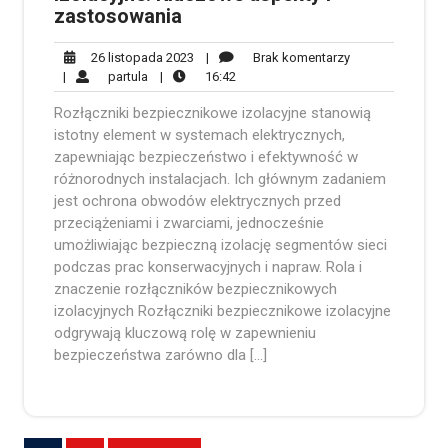
zastosowania
26
Brak
26 listopada 2023
|
Brak komentarzy
partula
listopada
16:42
komentarzy
|
partula
|
16:42
2023
Rozłączniki bezpiecznikowe izolacyjne stanowią
istotny element w systemach elektrycznych,
zapewniając bezpieczeństwo i efektywność w
różnorodnych instalacjach. Ich głównym zadaniem
jest ochrona obwodów elektrycznych przed
przeciążeniami i zwarciami, jednocześnie
umożliwiając bezpieczną izolację segmentów sieci
podczas prac konserwacyjnych i napraw. Rola i
znaczenie rozłączników bezpiecznikowych
izolacyjnych Rozłączniki bezpiecznikowe izolacyjne
odgrywają kluczową rolę w zapewnieniu
bezpieczeństwa zarówno dla […]