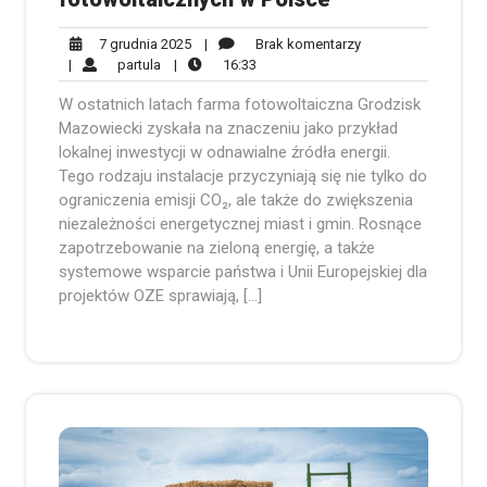
7
Brak
7 grudnia 2025
|
Brak komentarzy
partula
grudnia
16:33
komentarzy
|
partula
|
16:33
2025
W ostatnich latach farma fotowoltaiczna Grodzisk
Mazowiecki zyskała na znaczeniu jako przykład
lokalnej inwestycji w odnawialne źródła energii.
Tego rodzaju instalacje przyczyniają się nie tylko do
ograniczenia emisji CO₂, ale także do zwiększenia
niezależności energetycznej miast i gmin. Rosnące
zapotrzebowanie na zieloną energię, a także
systemowe wsparcie państwa i Unii Europejskiej dla
projektów OZE sprawiają, […]