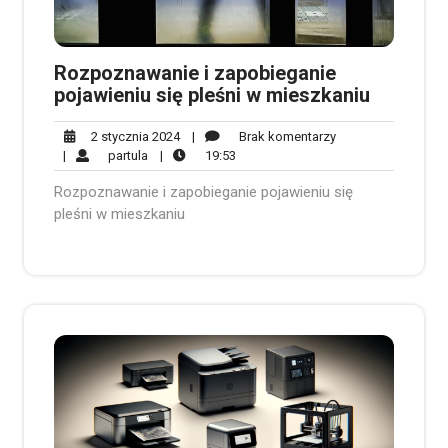
Rozpoznawanie i zapobieganie
pojawieniu się pleśni w mieszkaniu
2
Brak
2 stycznia 2024
|
Brak komentarzy
partula
stycznia
19:53
komentarzy
|
partula
|
19:53
2024
Rozpoznawanie i zapobieganie pojawieniu się
pleśni w mieszkaniu