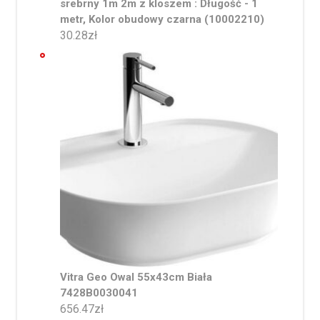
srebrny 1m 2m z kloszem : Długość - 1
metr, Kolor obudowy czarna (10002210)
30.28
zł
Vitra Geo Owal 55x43cm Biała
7428B0030041
656.47
zł