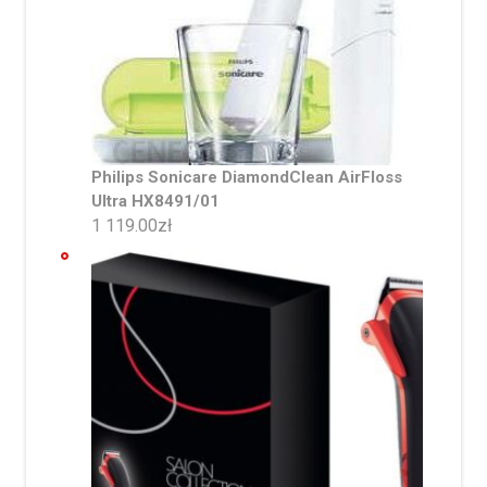
Philips Sonicare DiamondClean AirFloss
Ultra HX8491/01
1 119.00
zł