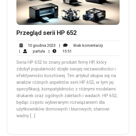
Przegląd serii HP 652
10
Brak
10 grudnia 2023
|
Brak komentarzy
partula
grudnia
15:51
komentarzy
|
partula
|
15:51
2023
Seria HP 652 to znany produkt firmy HP, który
zdobył popularność dzięki swojej niezawodności i
efektywności kosztowej. Ten artykuł skupia się na
analizie różnych aspektów serii HP 652, w tym jej
specyfikacji, kompatybilności z różnymi modelami
drukarek oraz ogólnych zaletach i wadach. HP 652,
będąc często wybieranym rozwiązaniem dla
użytkowników domowych i biurowych, stanowi
ważny […]