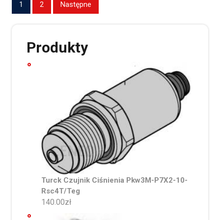
Stronicowanie
1
2
Następne
wpisów
Produkty
Turck Czujnik Ciśnienia Pkw3M-P7X2-10-
Rsc4T/Teg
140.00
zł