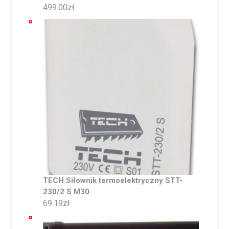
499.00
zł
TECH Siłownik termoelektryczny STT-
230/2 S M30
69.19
zł