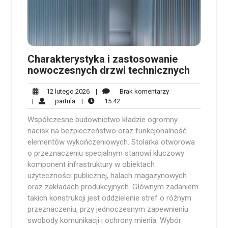
Charakterystyka i zastosowanie
nowoczesnych drzwi technicznych
12
Brak
12 lutego 2026
|
Brak komentarzy
partula
lutego
15:42
komentarzy
|
partula
|
15:42
2026
Współczesne budownictwo kładzie ogromny
nacisk na bezpieczeństwo oraz funkcjonalność
elementów wykończeniowych. Stolarka otworowa
o przeznaczeniu specjalnym stanowi kluczowy
komponent infrastruktury w obiektach
użyteczności publicznej, halach magazynowych
oraz zakładach produkcyjnych. Głównym zadaniem
takich konstrukcji jest oddzielenie stref o różnym
przeznaczeniu, przy jednoczesnym zapewnieniu
swobody komunikacji i ochrony mienia. Wybór