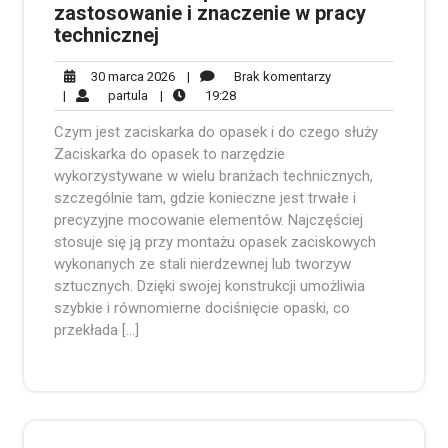
zastosowanie i znaczenie w pracy
technicznej
30
Brak
30 marca 2026
|
Brak komentarzy
partula
marca
19:28
komentarzy
|
partula
|
19:28
2026
Czym jest zaciskarka do opasek i do czego służy
Zaciskarka do opasek to narzędzie
wykorzystywane w wielu branżach technicznych,
szczególnie tam, gdzie konieczne jest trwałe i
precyzyjne mocowanie elementów. Najczęściej
stosuje się ją przy montażu opasek zaciskowych
wykonanych ze stali nierdzewnej lub tworzyw
sztucznych. Dzięki swojej konstrukcji umożliwia
szybkie i równomierne dociśnięcie opaski, co
przekłada […]