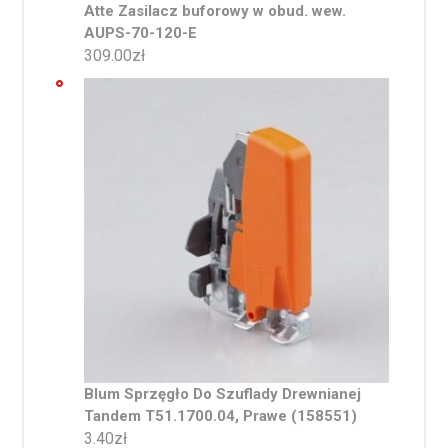
Atte Zasilacz buforowy w obud. wew.
AUPS-70-120-E
309.00
zł
Blum Sprzęgło Do Szuflady Drewnianej
Tandem T51.1700.04, Prawe (158551)
3.40
zł