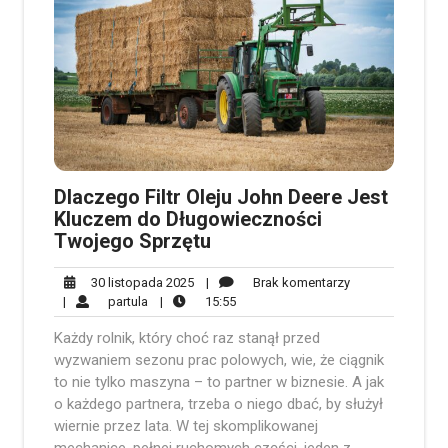
Dlaczego Filtr Oleju John Deere Jest
Kluczem do Długowieczności
Twojego Sprzętu
30
Brak
30 listopada 2025
|
Brak komentarzy
partula
listopada
15:55
komentarzy
|
partula
|
15:55
2025
Każdy rolnik, który choć raz stanął przed
wyzwaniem sezonu prac polowych, wie, że ciągnik
to nie tylko maszyna – to partner w biznesie. A jak
o każdego partnera, trzeba o niego dbać, by służył
wiernie przez lata. W tej skomplikowanej