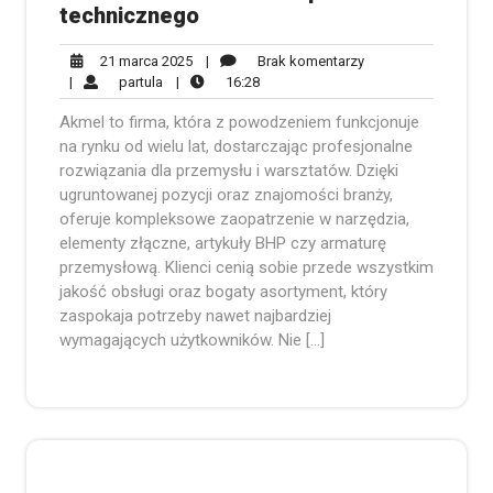
technicznego
21
Brak
21 marca 2025
|
Brak komentarzy
partula
marca
16:28
komentarzy
|
partula
|
16:28
2025
Akmel to firma, która z powodzeniem funkcjonuje
na rynku od wielu lat, dostarczając profesjonalne
rozwiązania dla przemysłu i warsztatów. Dzięki
ugruntowanej pozycji oraz znajomości branży,
oferuje kompleksowe zaopatrzenie w narzędzia,
elementy złączne, artykuły BHP czy armaturę
przemysłową. Klienci cenią sobie przede wszystkim
jakość obsługi oraz bogaty asortyment, który
zaspokaja potrzeby nawet najbardziej
wymagających użytkowników. Nie […]