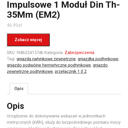
Impulsowe 1 Moduł Din Th-
35Mm (EM2)
46.99
zł
Zobacz więcej
SKU:
f68b22d157db
Kategoria:
Zabezpieczenia
Tagi:
gniazda natynkowe zewnętrzne
,
gniazdka podtynkowe
,
gniazdo podwójne hermetyczne podtynkowe
,
gniazdo
zewnetrzne podtynkowe
,
przełącznik 1 0 2
Opis
Opis
Urządzenie do dokonywania wskazań w jednostkach
metrycznych (kWh), służy do bezpośredniego pomiaru mocy