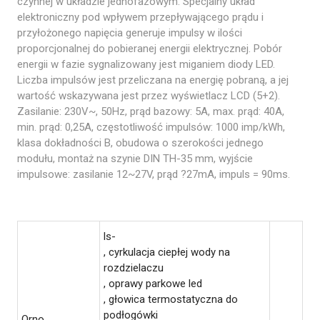
czynnej w układzie jednofazowym. Specjalny układ
elektroniczny pod wpływem przepływającego prądu i
przyłożonego napięcia generuje impulsy w ilości
proporcjonalnej do pobieranej energii elektrycznej. Pobór
energii w fazie sygnalizowany jest miganiem diody LED.
Liczba impulsów jest przeliczana na energię pobraną, a jej
wartość wskazywana jest przez wyświetlacz LCD (5+2).
Zasilanie: 230V~, 50Hz, prąd bazowy: 5A, max. prąd: 40A,
min. prąd: 0,25A, częstotliwość impulsów: 1000 imp/kWh,
klasa dokładności B, obudowa o szerokości jednego
modułu, montaż na szynie DIN TH-35 mm, wyjście
impulsowe: zasilanie 12~27V, prąd ?27mA, impuls = 90ms.
ls-
, cyrkulacja ciepłej wody na
rozdzielaczu
, oprawy parkowe led
, głowica termostatyczna do
podłogówki
Orno