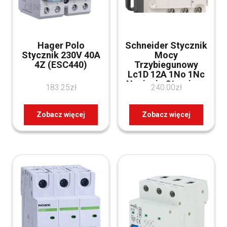
Hager Polo
Schneider Stycznik
Stycznik 230V 40A
Mocy
4Z (ESC440)
Trzybiegunowy
Lc1D 12A 1No 1Nc
Napięcie Sterujące
183.25
zł
240.00
zł
48Vac Lc1D12E7
Zobacz więcej
Zobacz więcej