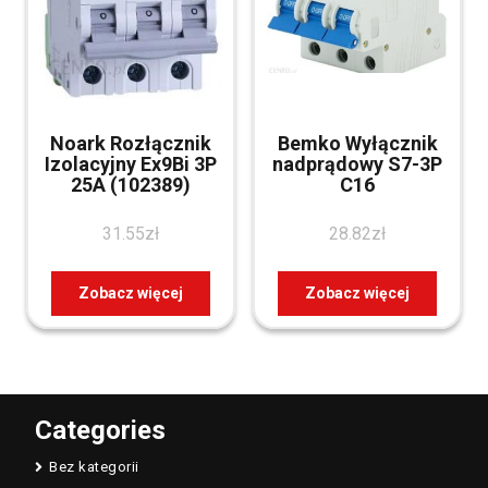
Noark Rozłącznik
Bemko Wyłącznik
Izolacyjny Ex9Bi 3P
nadprądowy S7-3P
25A (102389)
C16
31.55
zł
28.82
zł
Zobacz więcej
Zobacz więcej
Categories
Bez kategorii