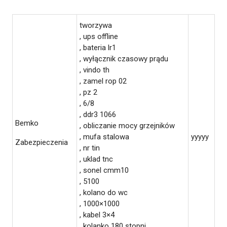
tworzywa
, ups offline
, bateria lr1
, wyłącznik czasowy prądu
, vindo th
, zamel rop 02
, pz 2
, 6/8
, ddr3 1066
Bemko
, obliczanie mocy grzejników
, mufa stalowa
yyyyy
Zabezpieczenia
, nr tin
, uklad tnc
, sonel cmm10
, 5100
, kolano do wc
, 1000×1000
, kabel 3×4
, kolanko 180 stopni