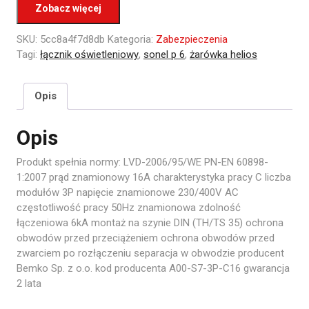
Zobacz więcej
SKU:
5cc8a4f7d8db
Kategoria:
Zabezpieczenia
Tagi:
łącznik oświetleniowy
,
sonel p 6
,
żarówka helios
Opis
Opis
Produkt spełnia normy: LVD-2006/95/WE PN-EN 60898-
1:2007 prąd znamionowy 16A charakterystyka pracy C liczba
modułów 3P napięcie znamionowe 230/400V AC
częstotliwość pracy 50Hz znamionowa zdolność
łączeniowa 6kA montaż na szynie DIN (TH/TS 35) ochrona
obwodów przed przeciążeniem ochrona obwodów przed
zwarciem po rozłączeniu separacja w obwodzie producent
Bemko Sp. z o.o. kod producenta A00-S7-3P-C16 gwarancja
2 lata