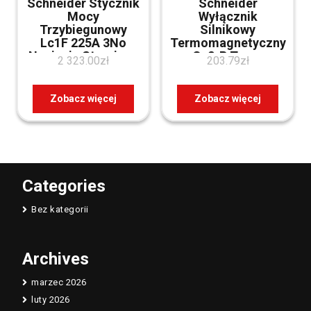
Schneider Stycznik
Schneider
Mocy
Wyłącznik
Trzybiegunowy
Silnikowy
Lc1F 225A 3No
Termomagnetyczny
Napięcie Sterujące
Gv2-P Tesys
2 323.00
zł
203.79
zł
230Vac Lc1F225P7
Trzybiegunowy
2.2Kw Ac-3 Nastawa
4-6.3A (GV2P10)
Zobacz więcej
Zobacz więcej
Categories
Bez kategorii
Archives
marzec 2026
luty 2026