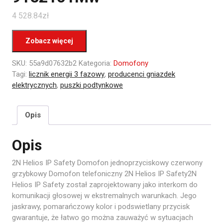
4 528.84
zł
Zobacz więcej
SKU:
55a9d07632b2
Kategoria:
Domofony
Tagi:
licznik energii 3 fazowy
,
producenci gniazdek
elektrycznych
,
puszki podtynkowe
Opis
Opis
2N Helios IP Safety Domofon jednoprzyciskowy czerwony
grzybkowy Domofon telefoniczny 2N Helios IP Safety2N
Helios IP Safety został zaprojektowany jako interkom do
komunikacji głosowej w ekstremalnych warunkach. Jego
jaskrawy, pomarańczowy kolor i podswietlany przycisk
gwarantuje, że łatwo go można zauważyć w sytuacjach