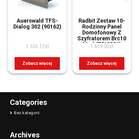
Auerswald TFS-
Radbit Zestaw 10-
Dialog 302 (90162)
Rodzinny Panel
Domofonowy Z
Szyfratorem Brc10
Mod (Zf12326)
1 536.17
zł
1 619.00
zł
Zobacz więcej
Zobacz więcej
Categories
Bez kategorii
Archives