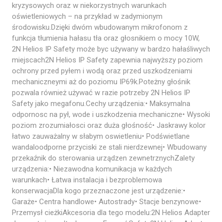
kryzysowych oraz w niekorzystnych warunkach
oświetleniowych – na przykład w zadymionym
środowisku.Dzięki dwóm wbudowanym mikrofonom z
funkcja tłumienia hałasu tła oraz głosnikiem o mocy 10W,
2N Helios IP Safety może byc używany w bardzo hałaśliwych
miejscach2N Helios IP Safety zapewnia najwyższy poziom
ochrony przed pyłem i wodą oraz przed uszkodzeniami
mechaniczneymi aż do poziomu IP69k.Poteżny głośnik
pozwala również używać w razie potrzeby 2N Helios IP
Safety jako megafonu.Cechy urządzenia:• Maksymalna
odpornosc na pył, wode i uszkodzenia mechaniczne• Wysoki
poziom zrozumiałosci oraz duża głośność• Jaskrawy kolor
łatwo zauważalny w słabym oswietleniu• Podświetlane
wandaloodporne przyciski ze stali nierdzewnej• Wbudowany
przekaźnik do sterowania urządzen zewnetrznychZalety
urządzenia:• Niezawodna komunikacja w każdych
warunkach• Łatwa instalacja i bezproblemowa
konserwacjaDla kogo przeznaczone jest urządzenie:•
Garaże• Centra handlowe• Autostrady• Stacje benzynowe•
Przemysł cieżkiAkcesoria dla tego modelu:2N Helios Adapter