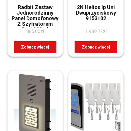
Radbit Zestaw
2N Helios Ip Uni
Jednorodzinny
Dwuprzyciskowy
Panel Domofonowy
9153102
Z Szyfratorem
Brc10 Mod
885.00
zł
1 989.72
zł
(Zr12318)
Zobacz więcej
Zobacz więcej