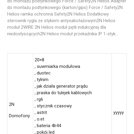
do montażu podtynkowego Force / Safety2N Helios Adapter
do montażu podtynkowego (karton/gips) Force / Safety2N
Helios ramka ochronna Safety2N Helios Dodatkowy
sterownik rygla ze stykiem antysabotażowym2N Helios
moduł 2WIRE 2N Helios moduł pętli indukcyjnej dla
niedosłyszących2N Helios moduł przekaźnika IP 1-styk…
20×8
, suwmiarka modułowa
, duotec
, tylnim
, jak działa generator prądu
, praska do tulejek kablowych
, rg6
2N
, stycznik czasowy
, astrit
yyyyy
Domofony
, o.et
, bateria 4lr44
, pokój led