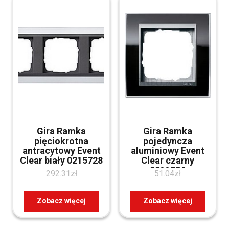
Gira Ramka
Gira Ramka
pięciokrotna
pojedyncza
antracytowy Event
aluminiowy Event
Clear biały 0215728
Clear czarny
0211736
292.31
zł
51.04
zł
Zobacz więcej
Zobacz więcej