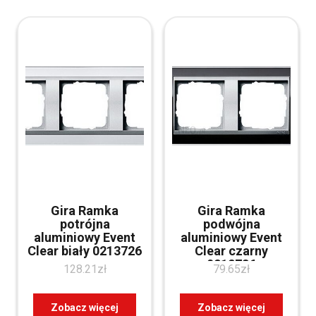
Gira Ramka
Gira Ramka
potrójna
podwójna
aluminiowy Event
aluminiowy Event
Clear biały 0213726
Clear czarny
0212736
128.21
zł
79.65
zł
Zobacz więcej
Zobacz więcej