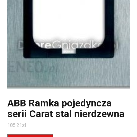
ABB Ramka pojedyncza
serii Carat stal nierdzewna
185.21
zł