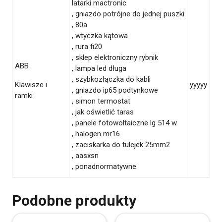
latarki mactronic
, gniazdo potrójne do jednej puszki
, 80a
, wtyczka kątowa
, rura fi20
, sklep elektroniczny rybnik
ABB
, lampa led długa
, szybkozłączka do kabli
Klawisze i
yyyyy
, gniazdo ip65 podtynkowe
ramki
, simon termostat
, jak oświetlić taras
, panele fotowoltaiczne lg 514 w
, halogen mr16
, zaciskarka do tulejek 25mm2
, aasxsn
, ponadnormatywne
Podobne produkty