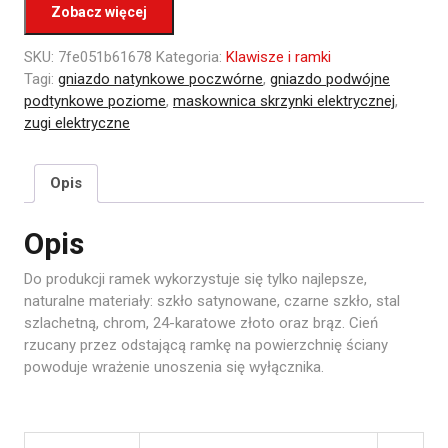
Zobacz więcej
SKU:
7fe051b61678
Kategoria:
Klawisze i ramki
Tagi:
gniazdo natynkowe poczwórne
,
gniazdo podwójne
podtynkowe poziome
,
maskownica skrzynki elektrycznej
,
zugi elektryczne
Opis
Opis
Do produkcji ramek wykorzystuje się tylko najlepsze,
naturalne materiały: szkło satynowane, czarne szkło, stal
szlachetną, chrom, 24-karatowe złoto oraz brąz. Cień
rzucany przez odstającą ramkę na powierzchnię ściany
powoduje wrażenie unoszenia się wyłącznika.