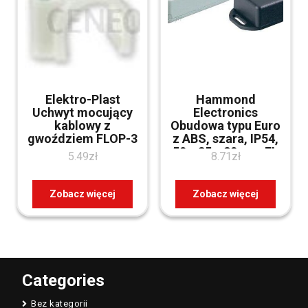
Elektro-Plast
Hammond
Uchwyt mocujący
Electronics
kablowy z
Obudowa typu Euro
gwoździem FLOP-3
z ABS, szara, IP54,
50 x 35 x 20 mm FL
5.49
zł
8.71
zł
(1551GFLGY)
Zobacz więcej
Zobacz więcej
Categories
Bez kategorii