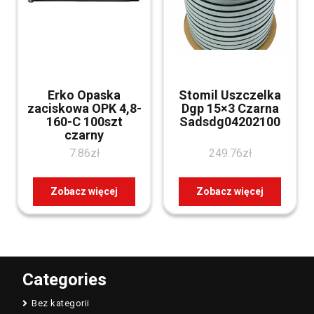
Erko Opaska
Stomil Uszczelka
zaciskowa OPK 4,8-
Dgp 15×3 Czarna
160-C 100szt
Sadsdg04202100
czarny
7.86
zł
249.76
zł
Zobacz więcej
Zobacz więcej
Categories
Bez kategorii