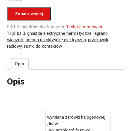
Zobacz więcej
SKU:
5dbd0dfb6ed4
Kategoria:
Techniki mocowań
Tagi:
bz 3
,
gniazda elektryczne hermetyczne
,
legrand
wlacznik
,
osłona na skrzynkę elektryczną
,
przekaźnik
radiowy
,
ramki do kontaktów
Opis
Opis
…
wymiana żarówki halogenowej
, listw
, wyłącznik trójfazowy