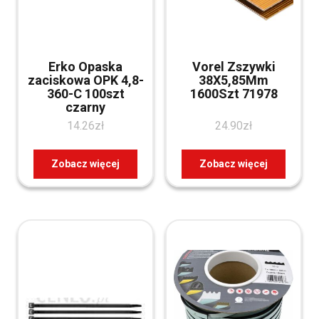
Erko Opaska
Vorel Zszywki
zaciskowa OPK 4,8-
38X5,85Mm
360-C 100szt
1600Szt 71978
czarny
14.26
zł
24.90
zł
Zobacz więcej
Zobacz więcej