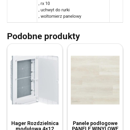
, rx 10
, uchwyt do rurki
, woltomierz panelowy
Podobne produkty
Hager Rozdzielnica
Panele podłogowe
modułowa 4×12
PANELE WINYLOWE