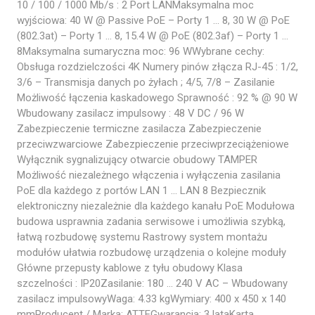
10 / 100 / 1000 Mb/s : 2 Port LANMaksymalna moc
wyjściowa: 40 W @ Passive PoE – Porty 1 … 8, 30 W @ PoE
(802.3at) – Porty 1 … 8, 15.4 W @ PoE (802.3af) – Porty 1 …
8Maksymalna sumaryczna moc: 96 WWybrane cechy:
Obsługa rozdzielczości 4K Numery pinów złącza RJ-45 : 1/2,
3/6 – Transmisja danych po żyłach ; 4/5, 7/8 – Zasilanie
Możliwość łączenia kaskadowego Sprawność : 92 % @ 90 W
Wbudowany zasilacz impulsowy : 48 V DC / 96 W
Zabezpieczenie termiczne zasilacza Zabezpieczenie
przeciwzwarciowe Zabezpieczenie przeciwprzeciążeniowe
Wyłącznik sygnalizujący otwarcie obudowy TAMPER
Możliwość niezależnego włączenia i wyłączenia zasilania
PoE dla każdego z portów LAN 1 … LAN 8 Bezpiecznik
elektroniczny niezależnie dla każdego kanału PoE Modułowa
budowa usprawnia zadania serwisowe i umożliwia szybką,
łatwą rozbudowę systemu Rastrowy system montażu
modułów ułatwia rozbudowę urządzenia o kolejne moduły
Główne przepusty kablowe z tyłu obudowy Klasa
szczelności : IP20Zasilanie: 180 … 240 V AC – Wbudowany
zasilacz impulsowyWaga: 4.33 kgWymiary: 400 x 450 x 140
mmProducent / Marka: ATTEGwarancja: 3 lataKarta