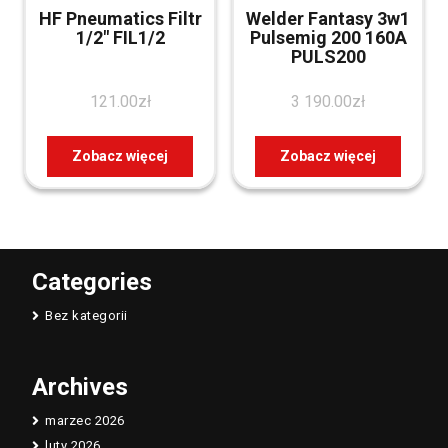
HF Pneumatics Filtr
Welder Fantasy 3w1
1/2″ FIL1/2
Pulsemig 200 160A
PULS200
121.00
zł
3 190.00
zł
Zobacz więcej
Zobacz więcej
Categories
Bez kategorii
Archives
marzec 2026
luty 2026