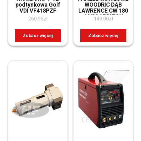
podtynkowa Golf
WOODRIC DĄB
VDI VF418PZF
LAWRENCE CW 180
4 MM ARBITON
260.95
zł
149.00
zł
Zobacz więcej
Zobacz więcej