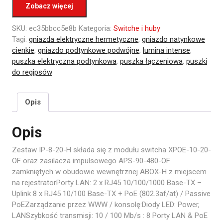
Zobacz więcej
SKU:
ec35bbcc5e8b
Kategoria:
Switche i huby
Tagi:
gniazda elektryczne hermetyczne
,
gniazdo natynkowe
cienkie
,
gniazdo podtynkowe podwójne
,
lumina intense
,
puszka elektryczna podtynkowa
,
puszka łączeniowa
,
puszki
do regipsów
Opis
Opis
Zestaw IP-8-20-H składa się z modułu switcha XPOE-10-20-
OF oraz zasilacza impulsowego APS-90-480-OF
zamkniętych w obudowie wewnętrznej ABOX-H z miejscem
na rejestratorPorty LAN: 2 x RJ45 10/100/1000 Base-TX –
Uplink 8 x RJ45 10/100 Base-TX + PoE (802.3af/at) / Passive
PoEZarządzanie przez WWW / konsolę:Diody LED: Power,
LANSzybkość transmisji: 10 / 100 Mb/s : 8 Porty LAN & PoE