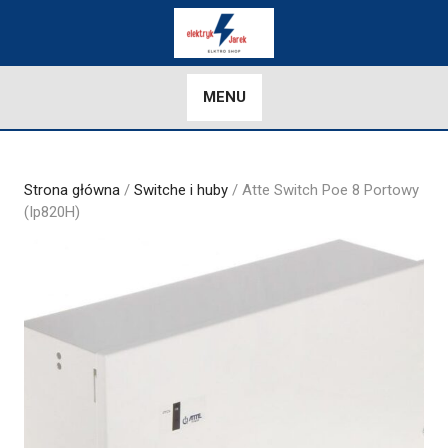
Skip
to
content
MENU
Strona główna
/
Switche i huby
/ Atte Switch Poe 8 Portowy
(Ip820H)