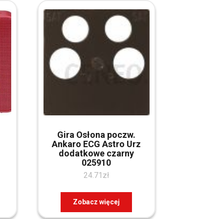
Gira Osłona poczw.
Ankaro ECG Astro Urz
dodatkowe czarny
025910
24.71
zł
Zobacz więcej