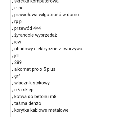
, skretka komputerowa
, e-pe
, prawidłowa wilgotność w domu
, rp.p
, przewód 4×4
, żyrandole wyprzedaż
, icw
, obudowy elektryczne z tworzywa
, jdr
, 289
, alkomat pro x 5 plus
, grf
, wlacznik stykowy
, c7a sklep
, kotwa do betonu m8
, taśma denzo
, korytka kablowe metalowe