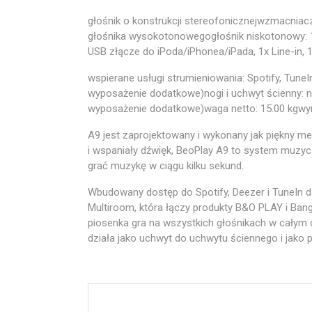
głośnik o konstrukcji stereofonicznejwzmacniacz
głośnika wysokotonowegogłośnik niskotonowy: 1
USB złącze do iPoda/iPhonea/iPada, 1x Line-in, 
wspierane usługi strumieniowania: Spotify, TuneI
wyposażenie dodatkowe)nogi i uchwyt ścienny: n
wyposażenie dodatkowe)waga netto: 15.00 kgwym
A9 jest zaprojektowany i wykonany jak piękny me
i wspaniały dźwięk, BeoPlay A9 to system muzycz
grać muzykę w ciągu kilku sekund.
Wbudowany dostęp do Spotify, Deezer i TuneIn da
Multiroom, która łączy produkty B&O PLAY i Ba
piosenka gra na wszystkich głośnikach w całym d
działa jako uchwyt do uchwytu ściennego i jako 