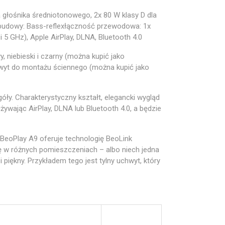
a głośnika średniotonowego, 2x 80 W klasy D dla
obudowy: Bass-reflexłączność przewodowa: 1x
5 GHz), Apple AirPlay, DLNA, Bluetooth 4.0
, niebieski i czarny (można kupić jako
hwyt do montażu ściennego (można kupić jako
ły. Charakterystyczny kształt, elegancki wygląd
ywając AirPlay, DLNA lub Bluetooth 4.0, a będzie
 BeoPlay A9 oferuje technologię BeoLink
 w różnych pomieszczeniach – albo niech jedna
iękny. Przykładem tego jest tylny uchwyt, który