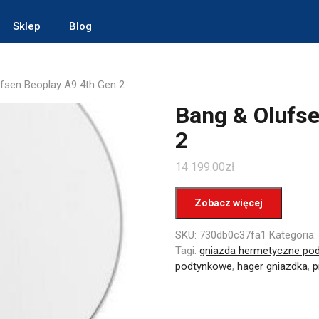
Sklep
Blog
fsen Beoplay A9 4th Gen 2
Bang & Olufse
2
14 199.00
zł
Zobacz więcej
SKU:
730db0c37fa1
Kategoria:
Tagi:
gniazda hermetyczne po
podtynkowe
,
hager gniazdka
,
p