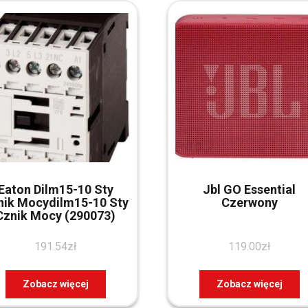
Eaton Dilm15-10 Sty
Jbl GO Essential
nik Mocydilm15-10 Sty
Czerwony
Cznik Mocy (290073)
191.54
zł
119.00
zł
Zobacz więcej
Zobacz więcej