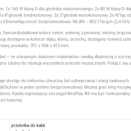
e: 1x 160 W klasy D dla głośnika niskotonowego, 2x 80 W klasy D dl
x 8″głośnik średniotonowy: 2x 3″głośnik wysokotonowy: 2x ¾”typ 
1x Ethernetłączność bezprzewodowa: WLAN – 802.11b/g/n (2,4 GHz i 
n, Deezerdodatkowe kolory osłon: srebrny, czerwony, zielony, brązowy
ogi dostępne w kolorze dębu, klonu, orzechu, dostępny również uc
iary produktu: 701 x 908 x 415 mm
bel – ze starannym doborem materiałów i wielką dbałością o szczegó
ny zdolny do obsługi wszystkich potrzeb muzycznych. Połącz się uż
je dostęp do milionów utworów, list odtwarzania i stacji radiowych.
ng&Olufsen w jeden system bezprzewodowy. Można grać inną muzykę
omu. Każdy najmniejszy szczegół BeoPlay A9 ma być funkcjonalny i p
port basowy.
przelotka do kabli