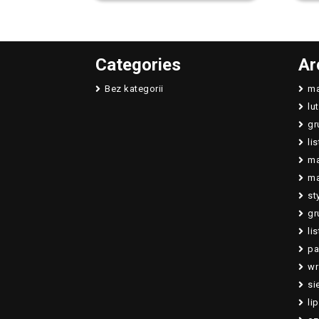
Categories
Ar
Bez kategorii
ma
lu
gr
li
ma
ma
st
gr
li
pa
wr
si
li