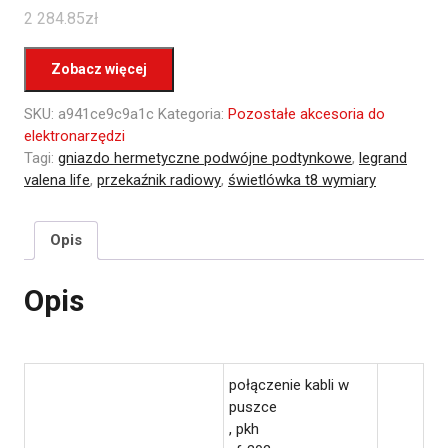
2 284.85
zł
Zobacz więcej
SKU:
a941ce9c9a1c
Kategoria:
Pozostałe akcesoria do
elektronarzędzi
Tagi:
gniazdo hermetyczne podwójne podtynkowe
,
legrand
valena life
,
przekaźnik radiowy
,
świetlówka t8 wymiary
Opis
Opis
połączenie kabli w
puszce
, pkh