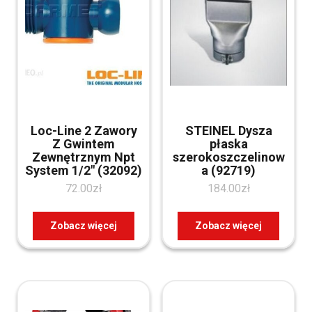
Loc-Line 2 Zawory
STEINEL Dysza
Z Gwintem
płaska
Zewnętrznym Npt
szerokoszczelinow
System 1/2″ (32092)
a (92719)
72.00
zł
184.00
zł
Zobacz więcej
Zobacz więcej