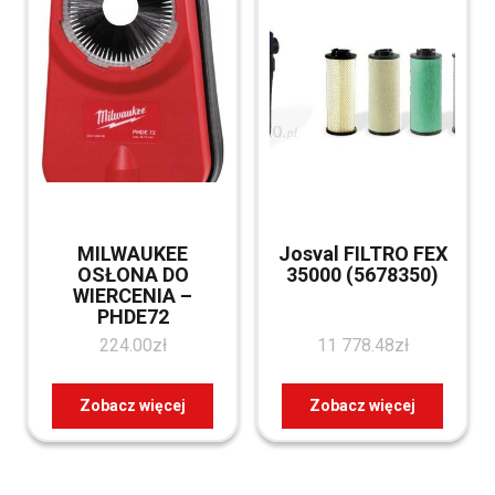
MILWAUKEE
Josval FILTRO FEX
OSŁONA DO
35000 (5678350)
WIERCENIA –
PHDE72
224.00
zł
11 778.48
zł
Zobacz więcej
Zobacz więcej