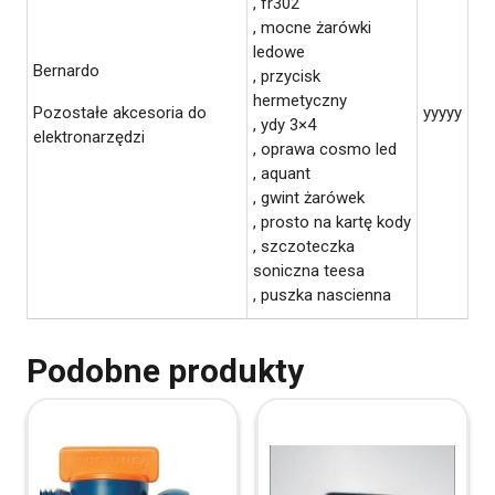
, fr302
, mocne żarówki
ledowe
Bernardo
, przycisk
hermetyczny
Pozostałe akcesoria do
yyyyy
, ydy 3×4
elektronarzędzi
, oprawa cosmo led
, aquant
, gwint żarówek
, prosto na kartę kody
, szczoteczka
soniczna teesa
, puszka nascienna
Podobne produkty