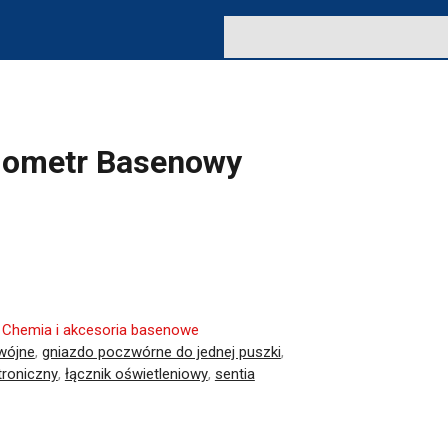
mometr Basenowy
:
Chemia i akcesoria basenowe
wójne
,
gniazdo poczwórne do jednej puszki
,
ktroniczny
,
łącznik oświetleniowy
,
sentia