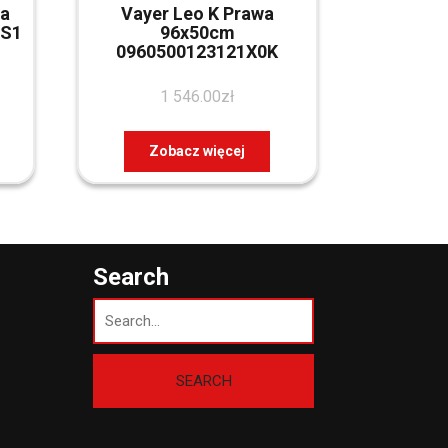
wa
Vayer Leo K Prawa
GS1
96x50cm
0960500123121X0K
1 546.00
zł
Zobacz więcej
Search