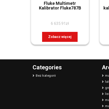
Fluke Multimetr
Kalibrator Fluke787B
ka
6 635.91
zł
Zobacz więcej
Categories
Ar
Bez kategorii
ma
lu
gr
li
ma
ma