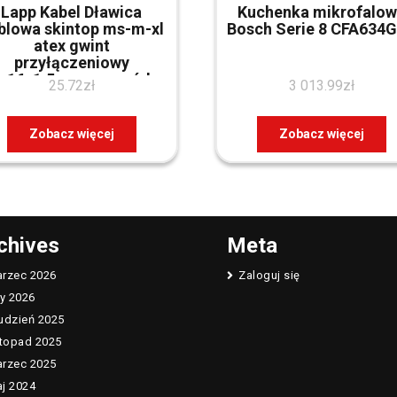
Lapp Kabel Dławica
Kuchenka mikrofalo
blowa skintop ms-m-xl
Bosch Serie 8 CFA634
atex gwint
przyłączeniowy
m16x1.5mm przewód
25.72
zł
3 013.99
zł
dn4.5-10mm IP68
mosiądz niklowany
53112810
Zobacz więcej
Zobacz więcej
chives
Meta
rzec 2026
Zaloguj się
ty 2026
udzień 2025
stopad 2025
rzec 2025
j 2024