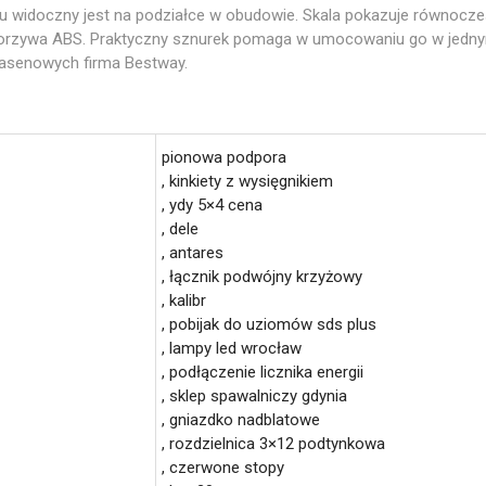
 widoczny jest na podziałce w obudowie. Skala pokazuje równocześni
orzywa ABS. Praktyczny sznurek pomaga w umocowaniu go w jedny
basenowych firma Bestway.
pionowa podpora
, kinkiety z wysięgnikiem
, ydy 5×4 cena
, dele
, antares
, łącznik podwójny krzyżowy
, kalibr
, pobijak do uziomów sds plus
, lampy led wrocław
, podłączenie licznika energii
, sklep spawalniczy gdynia
, gniazdko nadblatowe
, rozdzielnica 3×12 podtynkowa
, czerwone stopy