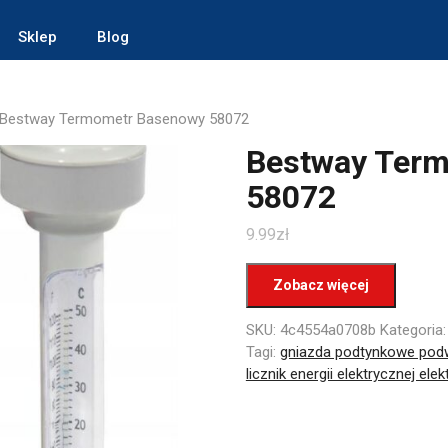
Sklep
Blog
 Bestway Termometr Basenowy 58072
Bestway Ter
58072
9.99
zł
Zobacz więcej
SKU:
4c4554a0708b
Kategoria
Tagi:
gniazda podtynkowe pod
licznik energii elektrycznej ele