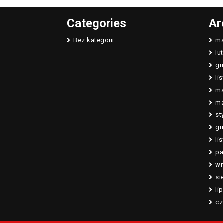
Categories
Ar
Bez kategorii
ma
lu
gr
li
ma
ma
st
gr
li
pa
wr
si
li
cz