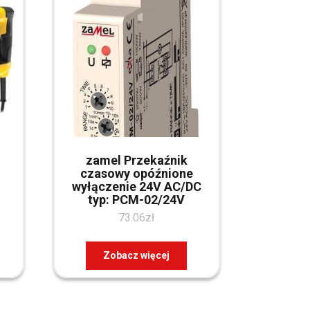
zamel Przekaźnik
czasowy opóźnione
wyłączenie 24V AC/DC
typ: PCM-02/24V
73.06
zł
Zobacz więcej