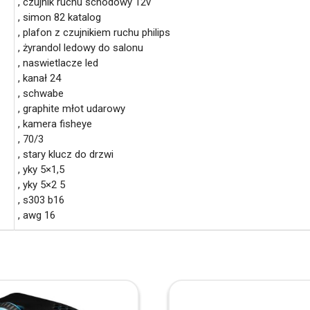
, czujnik ruchu schodowy 12v
, simon 82 katalog
, plafon z czujnikiem ruchu philips
, żyrandol ledowy do salonu
, naswietlacze led
, kanał 24
, schwabe
, graphite młot udarowy
, kamera fisheye
, 70/3
, stary klucz do drzwi
, yky 5×1,5
, yky 5×2 5
, s303 b16
, awg 16