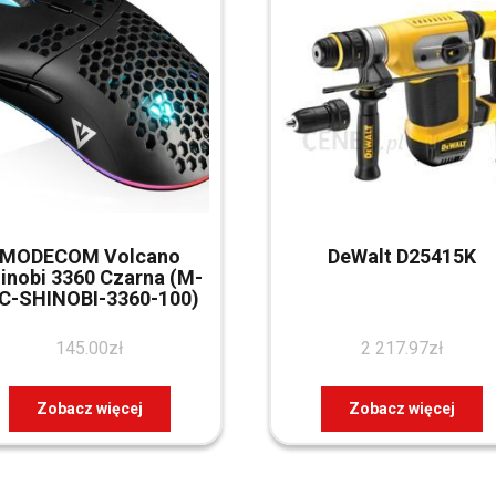
MODECOM Volcano
DeWalt D25415K
inobi 3360 Czarna (M-
C-SHINOBI-3360-100)
145.00
zł
2 217.97
zł
Zobacz więcej
Zobacz więcej