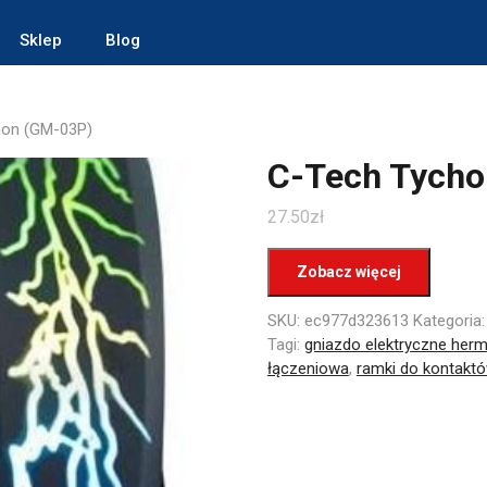
Sklep
Blog
hon (GM-03P)
C-Tech Tycho
27.50
zł
Zobacz więcej
SKU:
ec977d323613
Kategoria
Tagi:
gniazdo elektryczne her
łączeniowa
,
ramki do kontakt