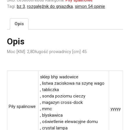
Tagi:
bz 3
,
rozgałęźnik do gniazdka
,
simon 54 opinie
Opis
Opis
Moc [KM]: 2,8Długość prowadnicy [cm] 45
sklep bhp wadowice
, listwa zaciskowa na szynę wago
, tabliczka
, sonda poziomu cieczy
, magazyn cross-dock
Piły spalinowe
, mmc
yyyyy
, blyskawica
, oświetlenie elewacyjne domu
, crystal lampa