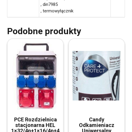
, din7985
, termowyłącznik
Podobne produkty
PCE Rozdzielnica
Candy
stacjonarna HEL
Odkamieniacz
1×32/4p+1×16/4p+4
Uniwersalny