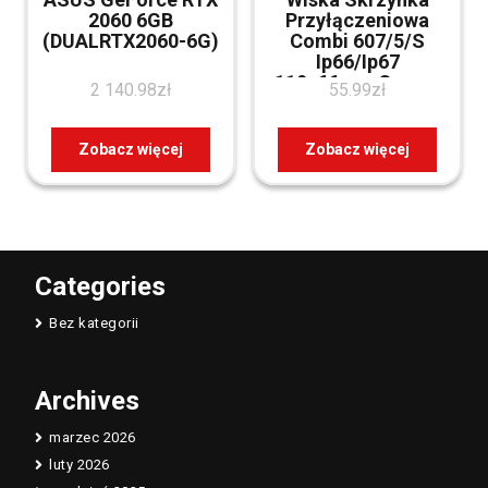
2060 6GB
Przyłączeniowa
(DUALRTX2060-6G)
Combi 607/5/S
Ip66/Ip67
110x66mm Czarny
2 140.98
zł
55.99
zł
Zobacz więcej
Zobacz więcej
Categories
Bez kategorii
Archives
marzec 2026
luty 2026