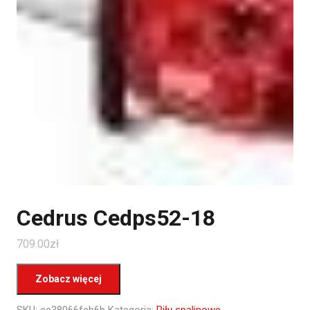
Cedrus Cedps52-18
709.00
zł
Zobacz więcej
SKU:
ce38066feb6b
Kategoria:
Piły spalinowe