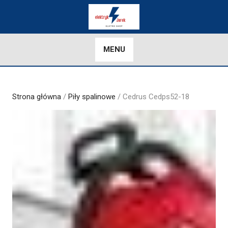
Skip
to
content
MENU
Strona główna
/
Piły spalinowe
/ Cedrus Cedps52-18