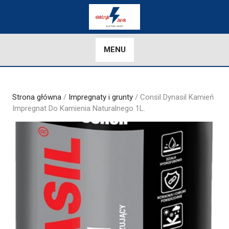
Skip
to
content
MENU
Strona główna
/
Impregnaty i grunty
/ Consil Dynasil Kamień
Impregnat Do Kamienia Naturalnego 1L.