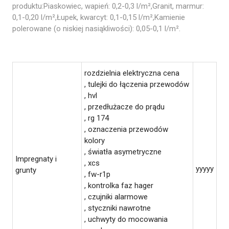
produktu:Piaskowiec, wapień: 0,2-0,3 l/m²,Granit, marmur:
0,1-0,20 l/m²,Łupek, kwarcyt: 0,1-0,15 l/m²,Kamienie
polerowane (o niskiej nasiąkliwości): 0,05-0,1 l/m².
rozdzielnia elektryczna cena
, tulejki do łączenia przewodów
, hvl
, przedłużacze do prądu
, rg 174
, oznaczenia przewodów
kolory
, światła asymetryczne
Impregnaty i
, xcs
yyyyy
grunty
, fw-r1p
, kontrolka faz hager
, czujniki alarmowe
, styczniki nawrotne
, uchwyty do mocowania