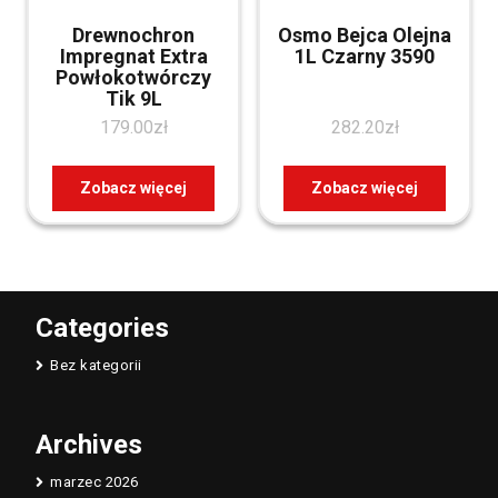
Drewnochron
Osmo Bejca Olejna
Impregnat Extra
1L Czarny 3590
Powłokotwórczy
Tik 9L
179.00
zł
282.20
zł
Zobacz więcej
Zobacz więcej
Categories
Bez kategorii
Archives
marzec 2026