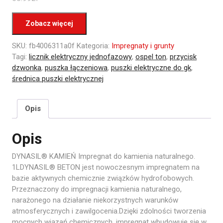
Zobacz więcej
SKU:
fb4006311a0f
Kategoria:
Impregnaty i grunty
Tagi:
licznik elektryczny jednofazowy
,
ospel ton
,
przycisk
dzwonka
,
puszka łączeniowa
,
puszki elektryczne do gk
,
średnica puszki elektrycznej
Opis
Opis
DYNASIL® KAMIEŃ Impregnat do kamienia naturalnego.
1LDYNASIL® BETON jest nowoczesnym impregnatem na
bazie aktywnych chemicznie związków hydrofobowych.
Przeznaczony do impregnacji kamienia naturalnego,
narażonego na działanie niekorzystnych warunków
atmosferycznych i zawilgocenia.Dzięki zdolności tworzenia
mocnych wiązań chemicznych, impregnat wbudowuje się w