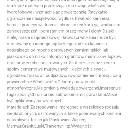
strukturę materiału przekazując mu swoje właściwości
hydrofobowe i wzmacniając powierzchnię. Radykalne
ograniczenie nasiąkliwości wydłuża trwałość kamienia,
hamuje procesy wietrzenia, chroni przed korozją, wnikaniem
zanieczyszczeń i porastaniem przez mchy i glony. Dzięki
małej masie cząsteczkowej i łatwości wnikania może być
stosowany do impregnacji każdego rodzaju kamienia
naturalnego od mocno porowatych kamieni takich jak
piaskowiec do nisko chłonnych granitów, marmurów, łupków
oraz powierzchni polerowanych. Skutecznie zabezpiecza
spoiny cementowe murowanych i klejonych elewacji,
ogrodzeń, tarasów i podjazdów, równomiernie chroniąc całą
powierzchnię.Właściwości:Odporny na warunki
atmosferyczne,Nie zmienia wyglądu powierzchni,Impregnuje
fugi i spoiny,Chroni przed zabrudzeniami i porostami,Może
być aplikowany na wilgotnych
materiałach.Zastosowanie:Impregnacja wszelkiego rodzaju
nieobrobionych, szlifowanych a także polerowanych kamieni
naturalnych, takich jak:Piaskowiec,Wapień,
Marmur,Granit,Łupki,Trawertyn, itp.Wydajność