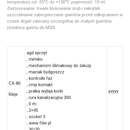
temperatury od -55°C do +150°C ​pojemność: 10 ml
Zastosowanie: trwałe blokowanie śrub i nakrętek
uszczelnianie zabezpieczanie gwintów przed odkręcaniem w
czasie drgań zalecany szczególnie do małych gwintów
(średnica gwintu do M20)
agd sprzęt
, mimiko
, mechanizm ślimakowy do żaluzji
, maciak bydgoszcz
, kontrolki faz
CX-80
, cmp kontakt
, pralka wybija korki
yyyyy
Kleje
, rura kanalizacyjna 300
, 0 rh-
, 2×45
, socket 3
, www fdw pl
, 30/30