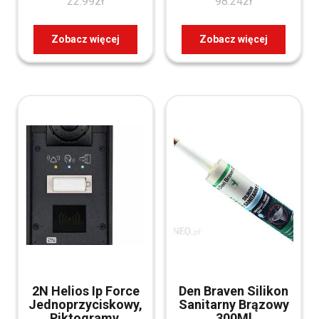
22.99
zł
98.24
zł
Zobacz więcej
Zobacz więcej
2N Helios Ip Force
Den Braven Silikon
Jednoprzyciskowy,
Sanitarny Brązowy
Piktogramy,
300Ml