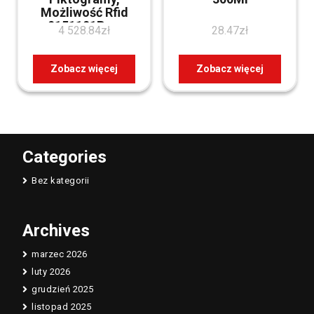
Możliwość Rfid
9151101Rpw
4 528.84
zł
28.47
zł
Zobacz więcej
Zobacz więcej
Categories
Bez kategorii
Archives
marzec 2026
luty 2026
grudzień 2025
listopad 2025