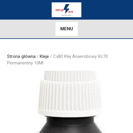
Skip
to
content
MENU
Strona główna
/
Kleje
/ Cx80 Klej Anaerobowy Rc70
Permanentny 10Ml