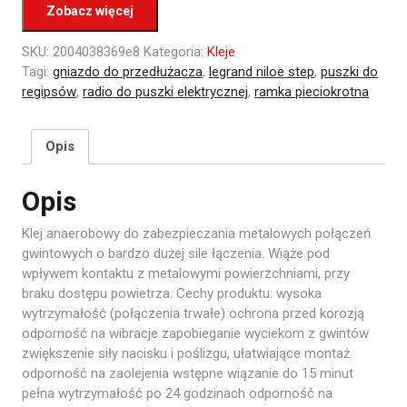
Zobacz więcej
SKU:
2004038369e8
Kategoria:
Kleje
Tagi:
gniazdo do przedłużacza
,
legrand niloe step
,
puszki do
regipsów
,
radio do puszki elektrycznej
,
ramka pieciokrotna
Opis
Opis
Klej anaerobowy do zabezpieczania metalowych połączeń
gwintowych o bardzo dużej sile łączenia. Wiąże pod
wpływem kontaktu z metalowymi powierzchniami, przy
braku dostępu powietrza. Cechy produktu: wysoka
wytrzymałość (połączenia trwałe) ochrona przed korozją
odporność na wibracje zapobieganie wyciekom z gwintów
zwiększenie siły nacisku i poślizgu, ułatwiające montaż
odporność na zaolejenia wstępne wiązanie do 15 minut
pełna wytrzymałość po 24 godzinach odporność na