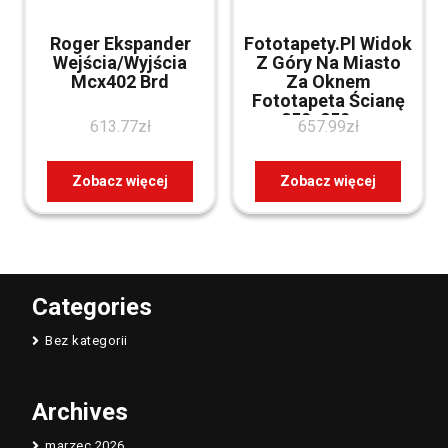
Roger Ekspander
Fototapety.Pl Widok
Wejścia/Wyjścia
Z Góry Na Miasto
Mcx402 Brd
Za Oknem
Fototapeta Ścianę
250x250cm
613.77
zł
657.99
zł
Magicstick
Zobacz więcej
Zobacz więcej
Categories
Bez kategorii
Archives
marzec 2026