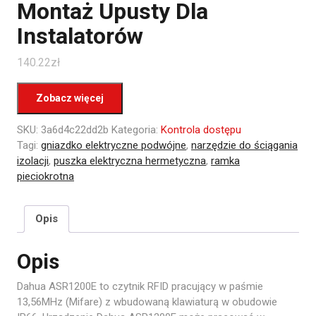
Montaż Upusty Dla
Instalatorów
140.22
zł
Zobacz więcej
SKU:
3a6d4c22dd2b
Kategoria:
Kontrola dostępu
Tagi:
gniazdko elektryczne podwójne
,
narzędzie do ściągania
izolacji
,
puszka elektryczna hermetyczna
,
ramka
pieciokrotna
Opis
Opis
Dahua ASR1200E to czytnik RFID pracujący w paśmie
13,56MHz (Mifare) z wbudowaną klawiaturą w obudowie