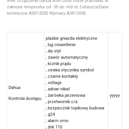
IP66. Urządzenie Dahua ASR1200E może pracować w
zakresie temperatur od -30 do +60 st. Celsiusza.Dane
techniczne ASR1200E:Wymiary ASR1200E:
plaskie gniazda elektryczne
, lug oświetlenie
, diy styl
, zawór automatyczny
, licznik prądu
, cewka stycznika symbol
, czarne kontakty
, voltage
Dahua
, adrian nikiel
, żarówka jarzeniowa
yyyyy
Kontrola dostępu
, przetwornik c/a
, bezpiecznik topikowy budowa
, g24
, alarm orno
, dvk 110