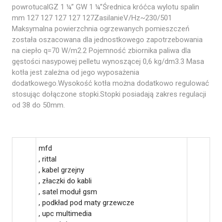
powrotucalGZ 1 ¼” GW 1 ¼’’Średnica króćca wylotu spalin
mm 127 127 127 127 127ZasilanieV/Hz~230/501
Maksymalna powierzchnia ogrzewanych pomieszczeń
została oszacowana dla jednostkowego zapotrzebowania
na ciepło q=70 W/m2.2 Pojemność zbiornika paliwa dla
gęstości nasypowej pelletu wynoszącej 0,6 kg/dm3.3 Masa
kotła jest zależna od jego wyposażenia
dodatkowego.Wysokość kotła można dodatkowo regulować
stosując dołączone stopki.Stopki posiadają zakres regulacji
od 38 do 50mm.
mfd
, rittal
, kabel grzejny
, złaczki do kabli
, satel moduł gsm
, podkład pod maty grzewcze
, upc multimedia