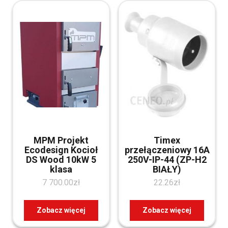
MPM Projekt
Timex
Ecodesign Kocioł
przełączeniowy 16A
DS Wood 10kW 5
250V-IP-44 (ZP-H2
klasa
BIAŁY)
7 700.00
zł
22.26
zł
Zobacz więcej
Zobacz więcej