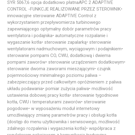
SYR 5067;6 opcja dodatkowo płatnaAPC 2 ADAPTIVE
CONTROL -FUNKCJE REALIZOWANE PRZEZ STEROWNIK•
innowacyjne sterowanie ADAPTIVE Control z
wykorzystaniem przepływomierza turbinowego
zapewniającego optymalny dobór parametrów pracy
wentylatora i podajnika• automatyczne rozpalanie i
wygaszanie kotła• sterowanie zapalarką• sterowanie
wentylatorami nadmuchowym, wyciągowym i podajnikiem•
sterowanie pompami CO, CWU, dodatkową i dwiema
pompami zaworów• sterowanie urządzeniem dodatkowym•
sterowanie dwoma zaworami mieszającymi• czujnik
pojemnościowy minimalnego poziomu paliwa –
zabezpieczający przed całkowitym opróżnieniem z paliwa
układu podawania• pomiar zużycia paliwa• możliwość
ustawienia dobowej pracy kotła• sterowanie tygodniowe
kotła, CWU i temperaturami zaworów• sterowanie
pogodowe• w wyposażeniu moduł internetowy
umożliwiający zmianę parametrów pracy i obsługi kotła
(dostęp do menu użytkownika i serwisowego, możliwość
zdalnego rozpalenia i wygaszenia kotła)• współpraca z
regulatorem pokojowym z komunikacją tradycyjną