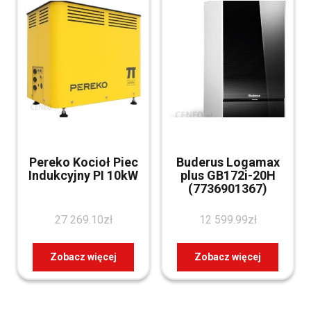
Pereko Kocioł Piec
Buderus Logamax
Indukcyjny PI 10kW
plus GB172i-20H
(7736901367)
27 269.10
zł
12 599.99
zł
Zobacz więcej
Zobacz więcej