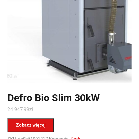
Defro Bio Slim 30kW
24 947.99
zł
Zobacz więcej
SKU:
dc0b51091317
Kategoria:
Kotły