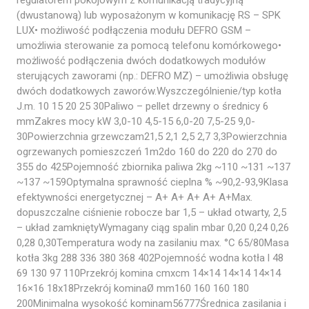
(dwustanową) lub wyposażonym w komunikację RS – SPK
LUX• możliwość podłączenia modułu DEFRO GSM –
umożliwia sterowanie za pomocą telefonu komórkowego•
możliwość podłączenia dwóch dodatkowych modułów
sterujących zaworami (np.: DEFRO MZ) – umożliwia obsługę
dwóch dodatkowych zaworów.Wyszczególnienie/typ kotła
J.m. 10 15 20 25 30Paliwo – pellet drzewny o średnicy 6
mmZakres mocy kW 3,0-10 4,5-15 6,0-20 7,5-25 9,0-
30Powierzchnia grzewczam21,5 2,1 2,5 2,7 3,3Powierzchnia
ogrzewanych pomieszczeń 1m2do 160 do 220 do 270 do
355 do 425Pojemność zbiornika paliwa 2kg ~110 ~131 ~137
~137 ~159Optymalna sprawność cieplna % ~90,2-93,9Klasa
efektywności energetycznej – A+ A+ A+ A+ A+Max.
dopuszczalne ciśnienie robocze bar 1,5 – układ otwarty, 2,5
– układ zamkniętyWymagany ciąg spalin mbar 0,20 0,24 0,26
0,28 0,30Temperatura wody na zasilaniu max. °C 65/80Masa
kotła 3kg 288 336 380 368 402Pojemność wodna kotła l 48
69 130 97 110Przekrój komina cmxcm 14×14 14×14 14×14
16×16 18x18Przekrój kominaØ mm160 160 160 180
200Minimalna wysokość kominam56777Średnica zasilania i