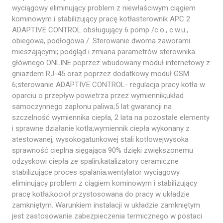
wyciągowy eliminujący problem z niewłaściwym ciągiem
kominowym i stabilizujący pracę kotłasterownik APC 2
ADAPTIVE CONTROL obsługujący 6 pomp /c.o., c.w.u.,
obiegowa, podłogowa /. Sterowanie dwoma zaworami
mieszającymi; podgląd i zmiana parametrów sterownika
głównego ONLINE poprzez wbudowany moduł internetowy z
gniazdem RJ-45 oraz poprzez dodatkowy moduł GSM
6;sterowanie ADAPTIVE CONTROL- regulacja pracy kotła w
oparciu o przepływ powietrza przez wymiennik;układ
samoczynnego zapłonu paliwa;5 lat gwarancji na
szczelność wymiennika ciepła, 2 lata na pozostałe elementy
i sprawne działanie kotła;wymiennik ciepła wykonany z
atestowanej, wysokogatunkowej stali kotłowejwysoka
sprawność cieplna sięgająca 90% dzięki zwiększonemu
odzyskowi ciepła ze spalin;katalizatory ceramiczne
stabilizujące proces spalania;wentylator wyciągowy
eliminujący problem z ciągiem kominowym i stabilizujący
pracę kotła;kocioł przystosowana do pracy w układzie
zamkniętym. Warunkiem instalacji w układzie zamkniętym
jest zastosowanie zabezpieczenia termicznego w postaci