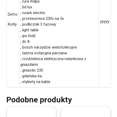
, rura rhdpe
, bd lux
, noark electric
Defro
, przetwornica 230v na 5v
yyyyy
Kotły
, podlicznik 3 fazowy
, light table
, ips łódź
, dc 8
, bosch narzędzie wielofunkcyjne
, taśma izolacyjna parciana
, rozdzielnica elektryczna natynkowa z
gniazdami
, gniazdo 230
, gdańska 6a
, etykiety na kable
Podobne produkty