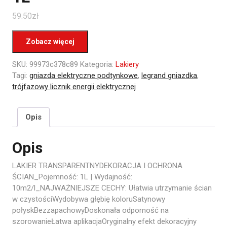
59.50
zł
Zobacz więcej
SKU:
99973c378c89
Kategoria:
Lakiery
Tagi:
gniazda elektryczne podtynkowe
,
legrand gniazdka
,
trójfazowy licznik energii elektrycznej
Opis
Opis
LAKIER TRANSPARENTNYDEKORACJA I OCHRONA
ŚCIAN_Pojemność: 1L | Wydajność:
10m2/l_NAJWAŻNIEJSZE CECHY: Ułatwia utrzymanie ścian
w czystościWydobywa głębię koloruSatynowy
połyskBezzapachowyDoskonała odporność na
szorowanieŁatwa aplikacjaOryginalny efekt dekoracyjny