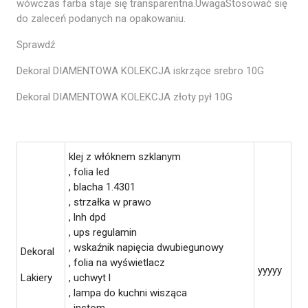
wówczas farba staje się transparentna.UwagaStosować się
do zaleceń podanych na opakowaniu.
Sprawdź
Dekoral DIAMENTOWA KOLEKCJA iskrzące srebro 10G
Dekoral DIAMENTOWA KOLEKCJA złoty pył 10G
klej z włóknem szklanym
, folia led
, blacha 1.4301
, strzałka w prawo
, lnh dpd
, ups regulamin
, wskaźnik napięcia dwubiegunowy
Dekoral
, folia na wyświetlacz
yyyyy
Lakiery
, uchwyt l
, lampa do kuchni wisząca
, instom