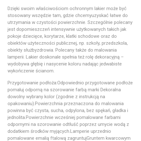
Dzięki swoim właściwościom ochronnym lakier może być
stosowany wszędzie tam, gdzie chcemyuzyskać łatwe do
utrzymania w czystości powierzchnie. Szczególnie polecany
jest dopomieszczeń intensywnie użytkowanych takich jak
pokoje dziecięce, korytarze, klatki schodowe oraz do
obiektów użyteczności publicznej, np. szkoły, przedszkola,
obiekty służbyzdrowia. Polecany także do malowania
lamperii. Lakier doskonale spełnia też rolę dekoracyjną –
wydobywa głębię i nasycenie koloru nadając jedwabiste
wykończenie ścianom.
Przygotowanie podłoża:Odpowiednio przygotowane podłoże
pomaluj odporną na szorowanie farbą marki Dekoralna
dowolny wybrany kolor (zgodnie z instrukcją na
opakowaniu).Powierzchnia przeznaczona do malowania
powinna być czysta, sucha, odpylona, bez spękań, gładka i
jednolita.Powierzchnie wcześniej pomalowane farbami
odpornymi na szorowanie odtłuść poprzez umycie wodą z
dodatkiem środków myjących.Lamperie uprzednio
pomalowane emalią ftalową zagruntujGruntem kwarcowym