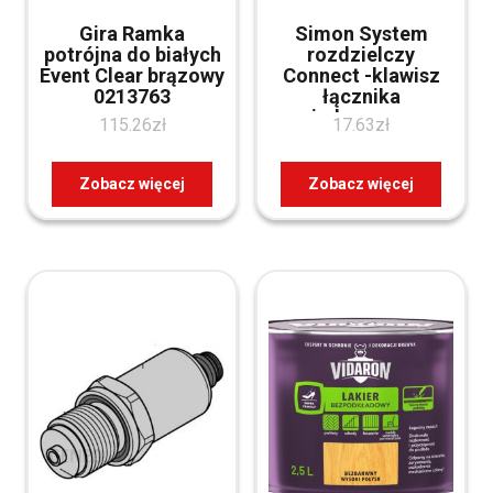
Gira Ramka
Simon System
potrójna do białych
rozdzielczy
Event Clear brązowy
Connect -klawisz
0213763
łącznika
pojedynczego z
115.26
zł
17.63
zł
podśw., K112/8
Zobacz więcej
Zobacz więcej