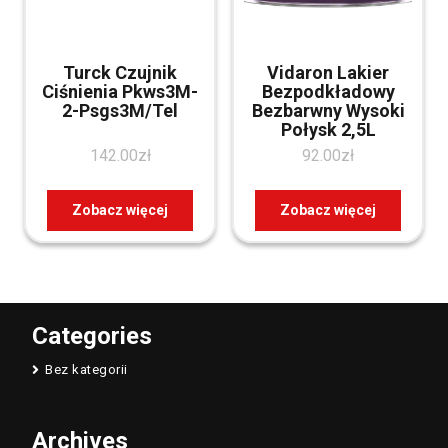
Turck Czujnik
Vidaron Lakier
Ciśnienia Pkws3M-
Bezpodkładowy
2-Psgs3M/Tel
Bezbarwny Wysoki
Połysk 2,5L
142.00
zł
92.00
zł
Zobacz więcej
Zobacz więcej
Categories
Bez kategorii
Archives