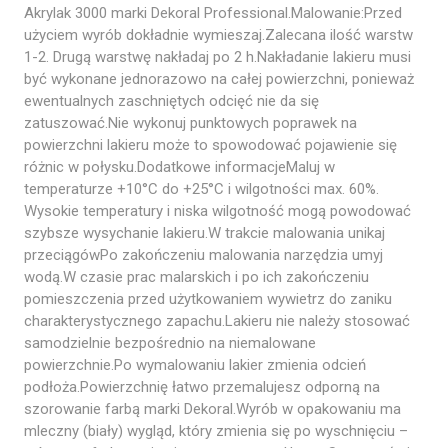
Akrylak 3000 marki Dekoral Professional.Malowanie:Przed
użyciem wyrób dokładnie wymieszaj.Zalecana ilość warstw
1-2. Drugą warstwę nakładaj po 2 h.Nakładanie lakieru musi
być wykonane jednorazowo na całej powierzchni, ponieważ
ewentualnych zaschniętych odcięć nie da się
zatuszować.Nie wykonuj punktowych poprawek na
powierzchni lakieru może to spowodować pojawienie się
różnic w połysku.Dodatkowe informacjeMaluj w
temperaturze +10°C do +25°C i wilgotności max. 60%.
Wysokie temperatury i niska wilgotność mogą powodować
szybsze wysychanie lakieru.W trakcie malowania unikaj
przeciągówPo zakończeniu malowania narzędzia umyj
wodą.W czasie prac malarskich i po ich zakończeniu
pomieszczenia przed użytkowaniem wywietrz do zaniku
charakterystycznego zapachu.Lakieru nie należy stosować
samodzielnie bezpośrednio na niemalowane
powierzchnie.Po wymalowaniu lakier zmienia odcień
podłoża.Powierzchnię łatwo przemalujesz odporną na
szorowanie farbą marki Dekoral.Wyrób w opakowaniu ma
mleczny (biały) wygląd, który zmienia się po wyschnięciu –