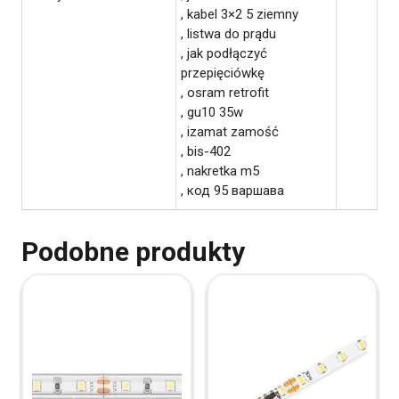
, kabel 3×2 5 ziemny
, listwa do prądu
, jak podłączyć
przepięciówkę
, osram retrofit
, gu10 35w
, izamat zamość
, bis-402
, nakretka m5
, код 95 варшава
Podobne produkty