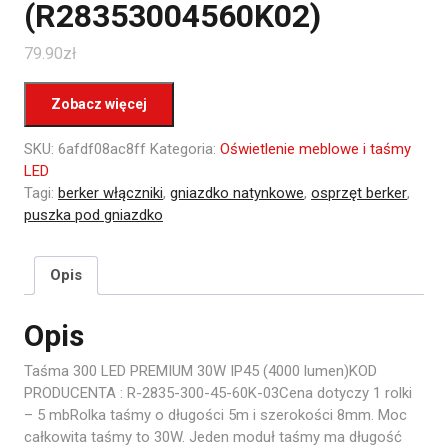
(R28353004560K02)
79.90
zł
Zobacz więcej
SKU:
6afdf08ac8ff
Kategoria:
Oświetlenie meblowe i taśmy
LED
Tagi:
berker włączniki
,
gniazdko natynkowe
,
osprzęt berker
,
puszka pod gniazdko
Opis
Opis
Taśma 300 LED PREMIUM 30W IP45 (4000 lumen)KOD
PRODUCENTA : R-2835-300-45-60K-03Cena dotyczy 1 rolki
– 5 mbRolka taśmy o długości 5m i szerokości 8mm. Moc
całkowita taśmy to 30W. Jeden moduł taśmy ma długość