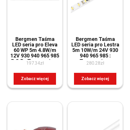
Bergmen Taśma
Bergmen Taśma
LED seria pro Eleva
LED seria pro Lestra
60 WP 5m 4.8W/m
5m 10W/m 24V 930
12V 930 940 965 985
940 965 985 :
R G B : Temperatura
Temperatura
197.34
zł
280.28
zł
barwowa – red
barwowa – 8500K
(10020260567)
(10020290120)
Zobacz więcej
Zobacz więcej