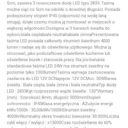
5cm, zawiera 3 nowoczesne diody LED typu 2835. Taśmę
można ciąć co 5cm na odcinki o dowolnej długości. Posiada
podwyższony stopień IP45 (odporność na wodę laną
strugą), dzięki czemu można ją montować w miejscach o
większej wilgotności.Dostępna w 3 barwach światła do
wyboru:biała ciepłabiała neutralnabiała zimnaPrezentowana
taśma LED posiada całkowity strumień świetlnym 4000
lumen i nadaje się do oświetlenia użytkowego. Można ją
stosować, jako podszafkowe oświetlenie kuchenne lub
oświetlenie biurek i stanowisk pracy. Dla porównania:
standardowa taśma LED 24W ma strumień świetlny na
poziomie tylko 1000lumen!Taśma wymaga zastosowania
zasilacza do LED 12V DCNapięcie :12V DCMoc :30WBarwa
światla : Biała ciepła, biała zimna i biała neutralnaTyp diody
LED : 2835Kąt rozproszenia wiązki światła : 120°Wymiary
(mm) : Szerokość 8mm, długość 5000mmStopień
ochronności : IP45Klasa energetyczna : AZużycie energii
kWh/1000h : 30,00kWh/1000hStrumień świetlny :
4000lmNominalny okres trwałości świecenia :30.000hLiczba
cykli włącz / wyłącz : ≥15000Czas rozświetlania do 60%