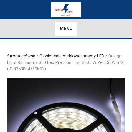
Skip
to
content
MENU
Strona główna
/
Oświetlenie meblowe i taśmy LED
/ Design
Light Rik Taśma 300 Led Premium Typ 2835 W Żelu 30W B/Z
(R28353004560K02)