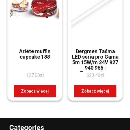
Ariete muffin
Bergmen Taśma
cupcake 188
LED seria pro Gama
5m 15W/m 24V 927
940 965 :
Temperatura
127.00
zł
623.48
zł
barwowa – 2700K
(1002049021566)
Zobacz więcej
Zobacz więcej
Categories