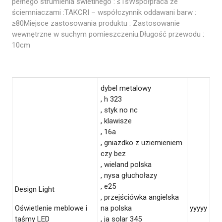
pełnego strumienia świetlnego : ≤1sWspółpraca ze
ściemniaczami :TAKCRI – współczynnik oddawani barw :
≥80Miejsce zastosowania produktu : Zastosowanie
wewnętrzne w suchym pomieszczeniu.Długość przewodu :
10cm
dybel metalowy
, h 323
, styk no nc
, klawisze
, 16a
, gniazdko z uziemieniem
czy bez
, wieland polska
, nysa głuchołazy
, e25
Design Light
, przejściówka angielska
Oświetlenie meblowe i
na polska
yyyyy
taśmy LED
, ja solar 345