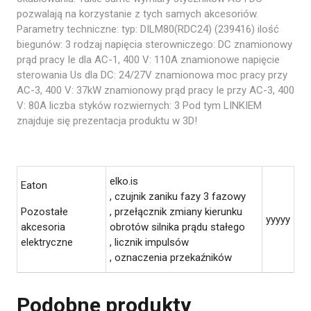
pozwalają na korzystanie z tych samych akcesoriów.
Parametry techniczne: typ: DILM80(RDC24) (239416) ilość
biegunów: 3 rodzaj napięcia sterowniczego: DC znamionowy
prąd pracy Ie dla AC-1, 400 V: 110A znamionowe napięcie
sterowania Us dla DC: 24/27V znamionowa moc pracy przy
AC-3, 400 V: 37kW znamionowy prąd pracy Ie przy AC-3, 400
V: 80A liczba styków rozwiernych: 3 Pod tym LINKIEM
znajduje się prezentacja produktu w 3D!
elko.is
Eaton
, czujnik zaniku fazy 3 fazowy
Pozostałe
, przełącznik zmiany kierunku
yyyyy
akcesoria
obrotów silnika prądu stałego
elektryczne
, licznik impulsów
, oznaczenia przekaźników
Podobne produkty