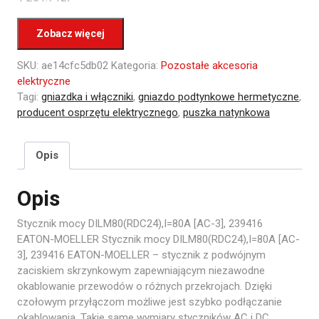
Zobacz więcej
SKU:
ae14cfc5db02
Kategoria:
Pozostałe akcesoria
elektryczne
Tagi:
gniazdka i włączniki
,
gniazdo podtynkowe hermetyczne
,
producent osprzętu elektrycznego
,
puszka natynkowa
Opis
Opis
Stycznik mocy DILM80(RDC24),I=80A [AC-3], 239416
EATON-MOELLER Stycznik mocy DILM80(RDC24),I=80A [AC-
3], 239416 EATON-MOELLER – stycznik z podwójnym
zaciskiem skrzynkowym zapewniającym niezawodne
okablowanie przewodów o różnych przekrojach. Dzięki
czołowym przyłączom możliwe jest szybko podłączanie
okablowania. Takie same wymiary styczników AC i DC