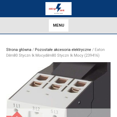
Skip
to
content
MENU
Strona główna
/
Pozostałe akcesoria elektryczne
/ Eaton
Dilm80 Styczn Ik Mocydilm80 Styczn Ik Mocy (239416)