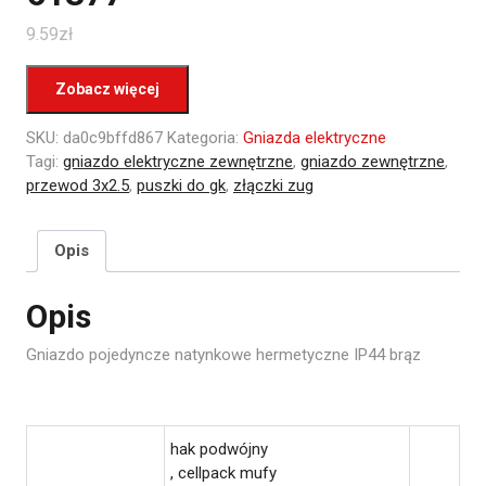
9.59
zł
Zobacz więcej
SKU:
da0c9bffd867
Kategoria:
Gniazda elektryczne
Tagi:
gniazdo elektryczne zewnętrzne
,
gniazdo zewnętrzne
,
przewod 3x2.5
,
puszki do gk
,
złączki zug
Opis
Opis
Gniazdo pojedyncze natynkowe hermetyczne IP44 brąz
hak podwójny
, cellpack mufy