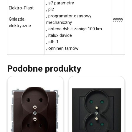
, s7 parametry
Elektro-Plast
, pl2
, programator czasowy
Gniazda
yyyyy
mechaniczny
elektryczne
, antena dvb-t zasięg 100 km
, italux davide
, stb-1
, onninen tarnów
Podobne produkty