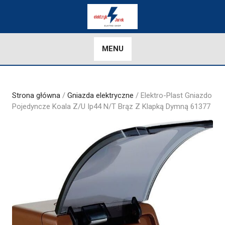
Skip
to
content
MENU
Strona główna
/
Gniazda elektryczne
/ Elektro-Plast Gniazdo
Pojedyncze Koala Z/U Ip44 N/T Brąz Z Klapką Dymną 61377