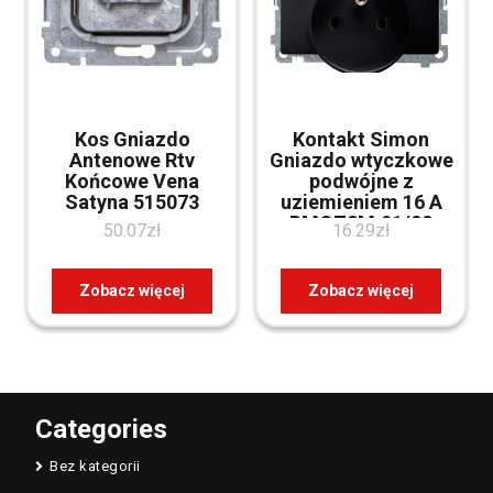
Kos Gniazdo
Kontakt Simon
Antenowe Rtv
Gniazdo wtyczkowe
Końcowe Vena
podwójne z
Satyna 515073
uziemieniem 16 A
BMGZ2M.01/28
50.07
zł
16.29
zł
Basic Grafit matowy
Zobacz więcej
Zobacz więcej
Categories
Bez kategorii