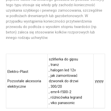
tego typu stosuje się wtedy gdy zachodzi konieczność
uzyskania szybkiego i pewnego zamocowania, szczególnie
w podłożach drewnianych lub gazobetonowych. W
przypadku wystąpienia konieczności przytwierdzenia
przewodu do podłoża o wysokim stopniu twardości (np.
beton) zaleca się stosowanie kołków rozporowych lub
innego rodzaju uchwytów.
szlifierka do gipsu
, tranz
, halogen led 12v
Elektro-Plast
, jak zamontować
Pozostałe akcesoria
dzwonek do drzwi
yyyyy
elektryczne
, 300/20
, emr4-f500-2
, różnicówka legrand
, viko panasonic