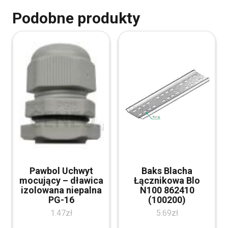
Podobne produkty
Pawbol Uchwyt
Baks Blacha
mocujący – dławica
Łącznikowa Blo
izolowana niepalna
N100 862410
PG-16
(100200)
1.47
zł
5.69
zł