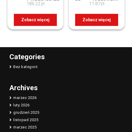
gniazd, KSE0/23/72
20 mm (1551KGY)
186.22
zł
11.87
zł
Zobacz więcej
Zobacz więcej
Categories
Bez kategorii
Archives
marzec 2026
luty 2026
grudzień 2025
listopad 2025
marzec 2025