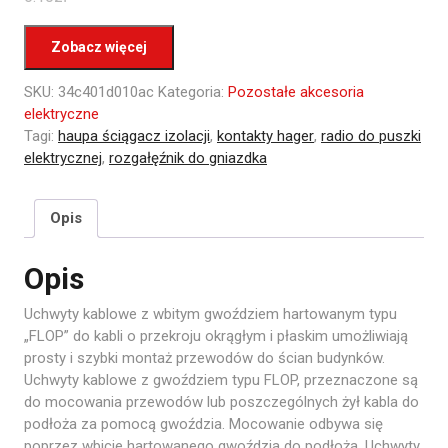
Zobacz więcej
SKU:
34c401d010ac
Kategoria:
Pozostałe akcesoria
elektryczne
Tagi:
haupa ściągacz izolacji
,
kontakty hager
,
radio do puszki
elektrycznej
,
rozgałęźnik do gniazdka
Opis
Opis
Uchwyty kablowe z wbitym gwoździem hartowanym typu
„FLOP” do kabli o przekroju okrągłym i płaskim umożliwiają
prosty i szybki montaż przewodów do ścian budynków.
Uchwyty kablowe z gwoździem typu FLOP, przeznaczone są
do mocowania przewodów lub poszczególnych żył kabla do
podłoża za pomocą gwoździa. Mocowanie odbywa się
poprzez wbicie hartowanego gwoździa do podłoża. Uchwyty