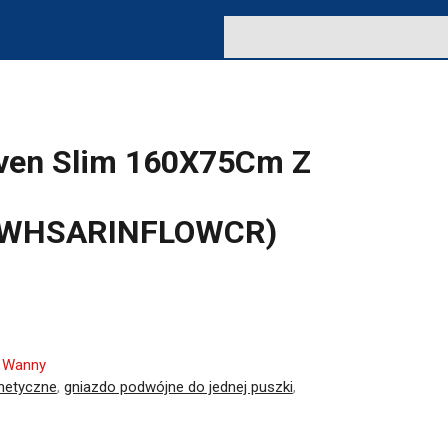
aven Slim 160X75Cm Z
WHSARINFLOWCR)
:
Wanny
metyczne
,
gniazdo podwójne do jednej puszki
,