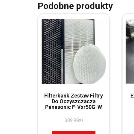
Podobne produkty
Filterbank Zestaw Filtry
E
Do Oczyszczacza
Panasonic F-Vxr50G-W
389.99
zł