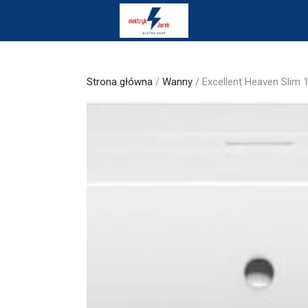
Skip
to
content
Strona główna
/
Wanny
/ Excellent Heaven Sl