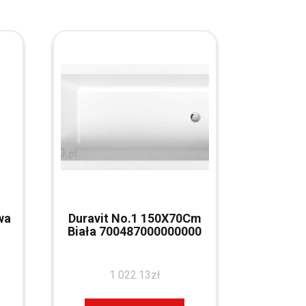
wa
Duravit No.1 150X70Cm
Biała 700487000000000
1 022.13
zł