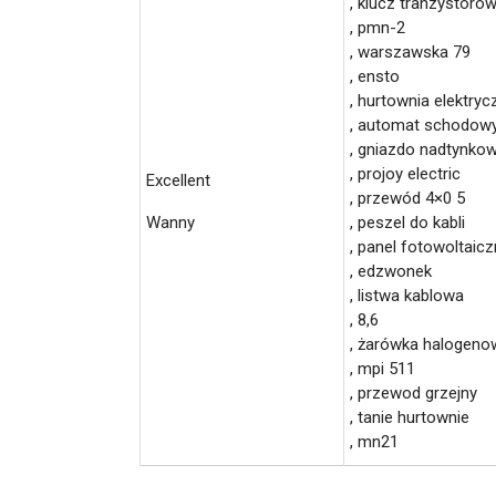
, klucz tranzystoro
, pmn-2
, warszawska 79
, ensto
, hurtownia elektry
, automat schodow
, gniazdo nadtynko
, projoy electric
Excellent
, przewód 4×0 5
Wanny
, peszel do kabli
, panel fotowoltaicz
, edzwonek
, listwa kablowa
, 8,6
, żarówka halogeno
, mpi 511
, przewod grzejny
, tanie hurtownie
, mn21