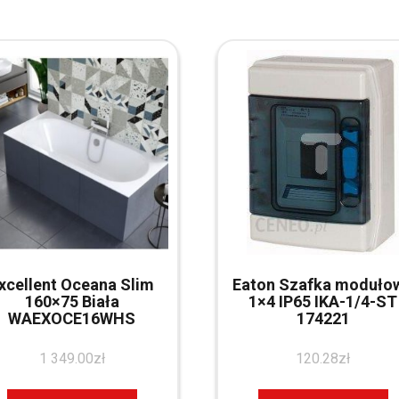
xcellent Oceana Slim
Eaton Szafka moduło
160×75 Biała
1×4 IP65 IKA-1/4-ST
WAEXOCE16WHS
174221
1 349.00
zł
120.28
zł