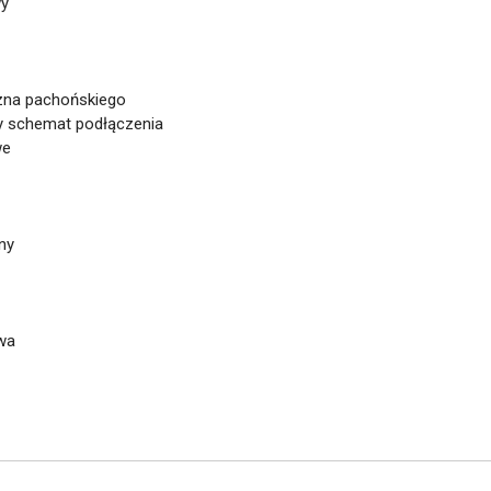
wy
czna pachońskiego
y schemat podłączenia
we
ny
wa