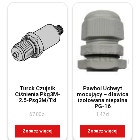
Turck Czujnik
Pawbol Uchwyt
Ciśnienia Pkg3M-
mocujący – dławica
2.5-Psg3M/Txl
izolowana niepalna
PG-16
67.00
zł
1.47
zł
Zobacz więcej
Zobacz więcej