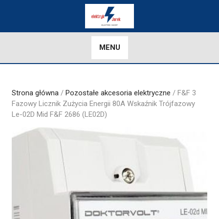
Skip
to
content
MENU
Strona główna
/
Pozostałe akcesoria elektryczne
/ F&F 3
Fazowy Licznik Zużycia Energii 80A Wskaźnik Trójfazowy
Le-02D Mid F&F 2686 (LE02D)