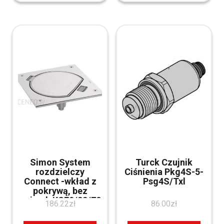
Simon System
Turck Czujnik
rozdzielczy
Ciśnienia Pkg4S-5-
Connect -wkład z
Psg4S/Txl
pokrywą, bez
gniazd, KSE0/23/72
186.22
zł
86.00
zł