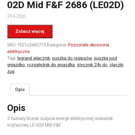
02D Mid F&F 2686 (LE02D)
294.28
zł
Zobacz więcej
SKU:
f921c2d60715
Kategoria:
Pozostałe akcesoria
elektryczne
Tagi:
legrand wlacznik
,
puszka do regipsów
,
puszka pod
gniazdko
,
rozgałęźnik do gniazdka
,
stycznik 24v dc
,
złączki
zug
Opis
Opis
3 fazowy licznik zużycia energii elektrycznej wskaźnik
trójfazowy LE-02d MID F&F