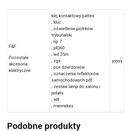
klej kontaktowy pattex
, kluc
, oświetlenie piotrków
trybunalski
, np 7
F&F
, pll360
, led 25m
Pozostałe
, zgs
yyyyy
akcesoria
, pce dzierżoniów
elektryczne
, oznaczenia reflektorów
samochodowych pdf
, zestaw lamp do salonu i
jadalni
, wlt
, mennekes
Podobne produkty