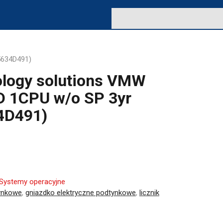
5634D491)
ology solutions VMW
D 1CPU w/o SP 3yr
4D491)
Systemy operacyjne
tynkowe
,
gniazdko elektryczne podtynkowe
,
licznik