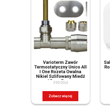
Varioterm Zawór
Sa
Termostatyczny Unico All
Ro
I One Rozeta Owalna
Nikiel Szlifowany Miedź
15mm Prawy
399.00
zł
(AUGS0208CFKPCU)
Zobacz więcej