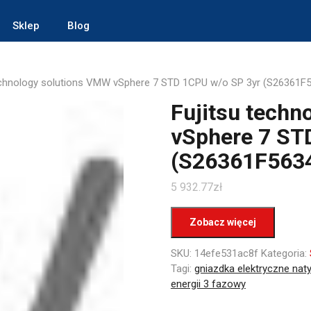
Sklep
Blog
technology solutions VMW vSphere 7 STD 1CPU w/o SP 3yr (S26361F
Fujitsu techn
vSphere 7 ST
(S26361F563
5 932.77
zł
Zobacz więcej
SKU:
14efe531ac8f
Kategoria:
Tagi:
gniazdka elektryczne na
energii 3 fazowy