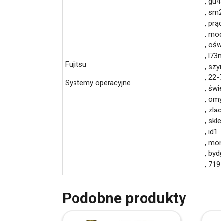
, gu4
, sm
, prą
, mo
, ośw
, l73
Fujitsu
, sz
, 22-
Systemy operacyjne
, świ
, om
, zla
, skl
, id1
, mo
, by
, 719
Podobne produkty