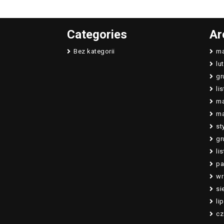
Categories
Ar
Bez kategorii
ma
lu
gr
li
ma
ma
st
gr
li
pa
wr
si
li
cz