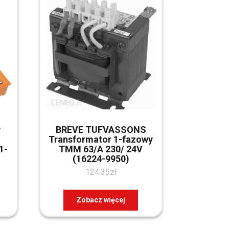
y
BREVE TUFVASSONS
,
Transformator 1-fazowy
1-
TMM 63/A 230/ 24V
(16224-9950)
124.35
zł
Zobacz więcej