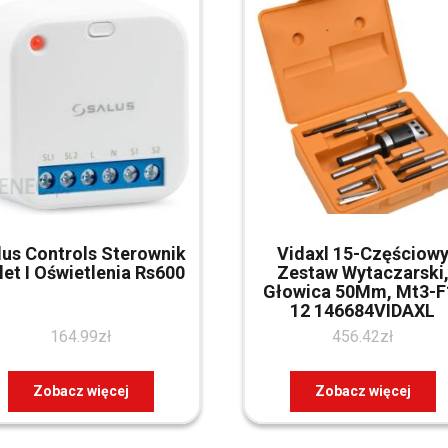
lus Controls Sterownik
Vidaxl 15-Częściow
let I Oświetlenia Rs600
Zestaw Wytaczarski
Głowica 50Mm, Mt3-F
12 146684VIDAXL
164.99
zł
456.42
zł
Zobacz więcej
Zobacz więcej