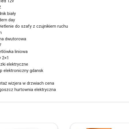
 led 12v
2
dnik biały
dern day
ietlenie do szafy z czujnikiem ruchu
m
yna dwutorowa
7
etlówka liniowa
y 2×1
czki elektryczne
ep elektroniczny gdansk
ntaż wizjera w drzwiach cena
dgoszcz hurtownia elektryczna