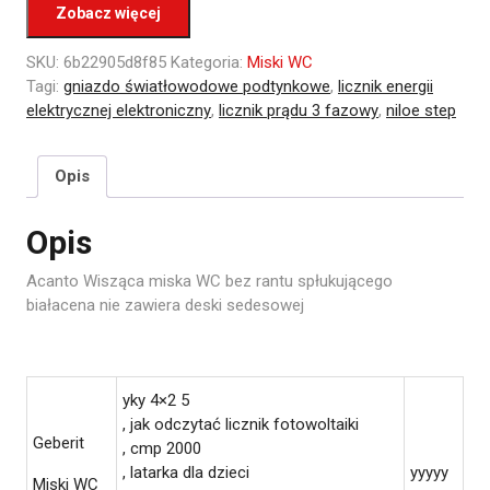
Zobacz więcej
SKU:
6b22905d8f85
Kategoria:
Miski WC
Tagi:
gniazdo światłowodowe podtynkowe
,
licznik energii
elektrycznej elektroniczny
,
licznik prądu 3 fazowy
,
niloe step
Opis
Opis
Acanto Wisząca miska WC bez rantu spłukującego
białacena nie zawiera deski sedesowej
yky 4×2 5
, jak odczytać licznik fotowoltaiki
Geberit
, cmp 2000
, latarka dla dzieci
yyyyy
Miski WC