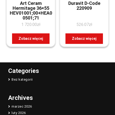
Art Ceram
Duravit D-Code
Hermitage 36×55
220909
HEV01001;00+HEA0
0501;71
1 720.00
zł
526.07
zł
Zobacz więcej
Zobacz więcej
Categories
Bez kategorii
Archives
marzec 2026
luty 2026