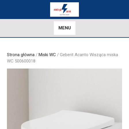
Skip
to
content
MENU
Strona główna
/
Miski WC
/ Geberit Acanto Wisząca miska
WC 500600018