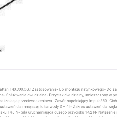
attan 140.300.CG.1Zastosowanie- Do montażu natynkowego- Do za
a- Spłukiwanie dwudzielne- Przycisk dwudzielny, umieszczony w po
Pełna izolacja przeciwroszeniowa- Zawór napełniający Impuls380- Cic
 ustawień dla mniejszej ilości wody 3 – 4 l- Zakres ustawień dla większ
isku 14,6 N- Siła uruchamiająca dużego przycisku 14,2 N- Natężenie