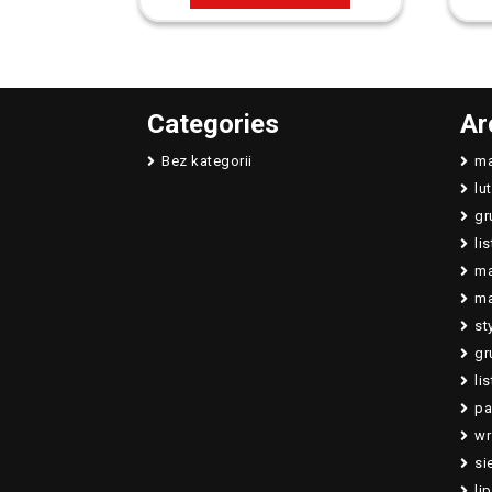
Categories
Ar
Bez kategorii
ma
lu
gr
li
ma
ma
st
gr
li
pa
wr
si
li