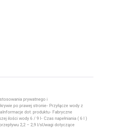
stosowania prywatnego i
krywie po prawej stronie- Przyłącze wody z
haInformacje dot. produktu- Fabryczne
ej ilości wody 6 / 9 l- Czas napełniania ( 6 l )
 przepływu 2,2 – 2,9 l/sUwagi dotyczące