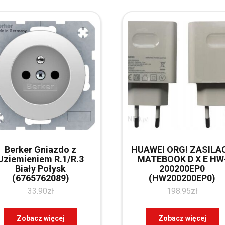
Berker Gniazdo z
HUAWEI ORG! ZASILA
Uziemieniem R.1/R.3
MATEBOOK D X E HW
Biały Połysk
200200EP0
(6765762089)
(HW200200EP0)
33.90
zł
198.95
zł
Zobacz więcej
Zobacz więcej