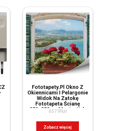
CZ
Fototapety.Pl Okno Z
-
Okiennicami I Pelargonie
Widok Na Zatokę
Fototapeta Ścianę
250x250cm Magicstick
657.99
zł
Zobacz więcej