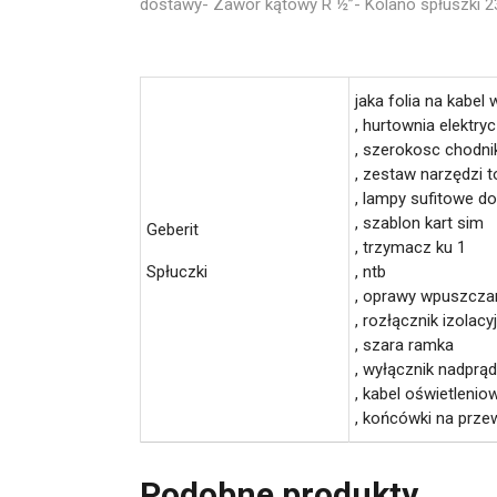
dostawy- Zawór kątowy R ½”- Kolano spłuszki 23
jaka folia na kabel 
, hurtownia elektry
, szerokosc chodni
, zestaw narzędzi 
, lampy sufitowe d
, szablon kart sim
Geberit
, trzymacz ku 1
Spłuczki
, ntb
, oprawy wpuszcza
, rozłącznik izolacy
, szara ramka
, wyłącznik nadprą
, kabel oświetlenio
, końcówki na prze
Podobne produkty