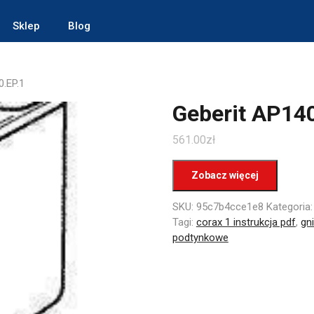
Sklep
Blog
0.EP.1
Geberit AP140
561.00
zł
Zobacz więcej
SKU:
95c7b4cce1e8
Kategoria
Tagi:
corax 1 instrukcja pdf
,
gn
podtynkowe