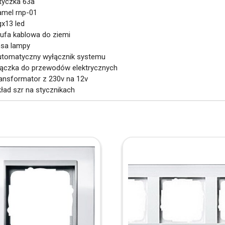
wtyczka 63a
zamel rnp-01
gx13 led
mufa kablowa do ziemi
osa lampy
automatyczny wyłącznik systemu
złączka do przewodów elektrycznych
transformator z 230v na 12v
kład szr na stycznikach