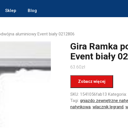
Sklep
Blog
dwójna aluminiowy Event biały 0212806
Gira Ramka p
Event biały 0
63.60
zł
Zobacz więcej
SKU:
1541056fab13
Kategoria:
Tagi:
gniazdo zewnętrzne nat
natynkowa
,
wlacznik legrand
,
w