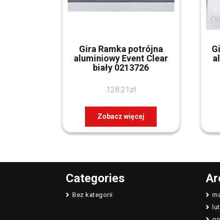
Gira Ramka potrójna
G
aluminiowy Event Clear
a
biały 0213726
128.21
zł
Zobacz więcej
Categories
Ar
Bez kategorii
ma
lu
gr