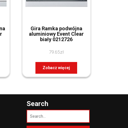
tna
Gira Ramka podwójna
r
aluminiowy Event Clear
biały 0212726
79.65
zł
Zobacz więcej
Search