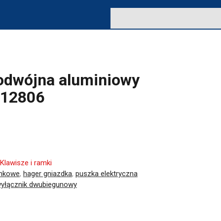
odwójna aluminiowy
212806
Klawisze i ramki
ynkowe
,
hager gniazdka
,
puszka elektryczna
yłącznik dwubiegunowy