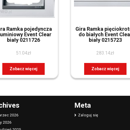
ira Ramka pojedyncza
Gira Ramka pięciokro
luminiowy Event Clear
do białych Event Clea
biały 0211726
biały 0215723
51.04
zł
283.14
zł
Zobacz więcej
Zobacz więcej
chives
Meta
rzec 2026
Zaloguj się
ty 2026
udzień 2025