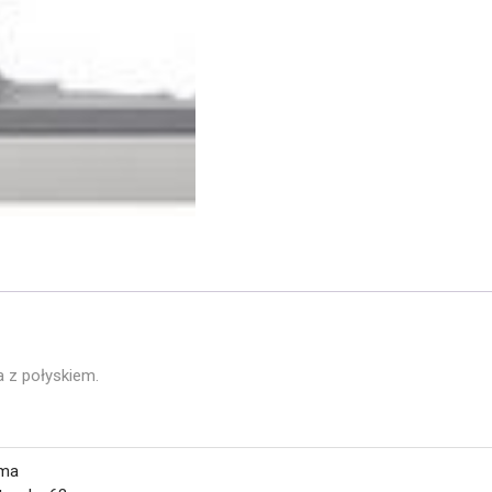
 z połyskiem.
ma