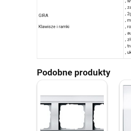
, 
, 
, 2
GIRA
, 
Klawisze i ramki
, r
, 
, 
, 
, u
Podobne produkty