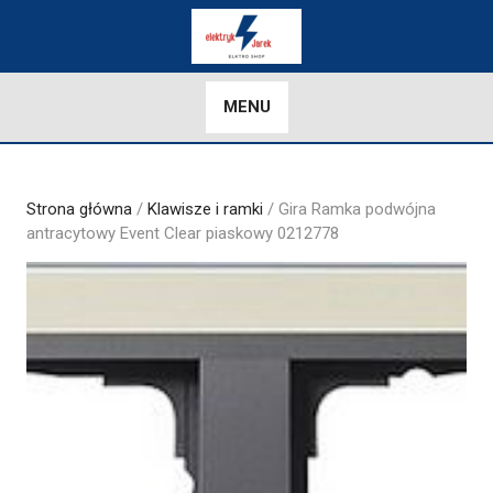
Skip
to
content
MENU
Strona główna
/
Klawisze i ramki
/ Gira Ramka podwójna
antracytowy Event Clear piaskowy 0212778