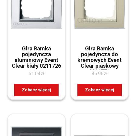
Gira Ramka
Gira Ramka
pojedyncza
pojedyncza do
aluminiowy Event
kremowych Event
Clear biały 0211726
Clear piaskowy
0211771
51.04
zł
45.96
zł
Zobacz więcej
Zobacz więcej