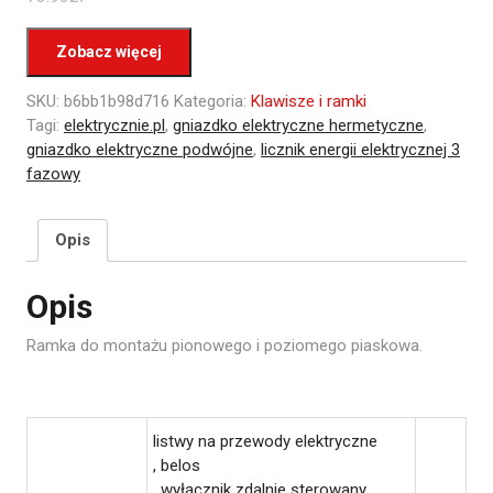
Zobacz więcej
SKU:
b6bb1b98d716
Kategoria:
Klawisze i ramki
Tagi:
elektrycznie.pl
,
gniazdko elektryczne hermetyczne
,
gniazdko elektryczne podwójne
,
licznik energii elektrycznej 3
fazowy
Opis
Opis
Ramka do montażu pionowego i poziomego piaskowa.
listwy na przewody elektryczne
, belos
, wyłącznik zdalnie sterowany