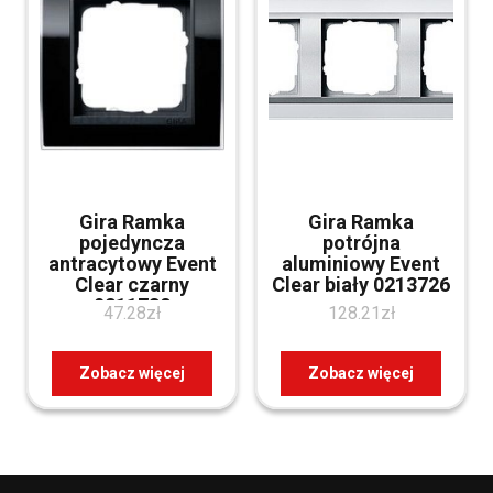
Gira Ramka
Gira Ramka
pojedyncza
potrójna
antracytowy Event
aluminiowy Event
Clear czarny
Clear biały 0213726
0211738
47.28
zł
128.21
zł
Zobacz więcej
Zobacz więcej