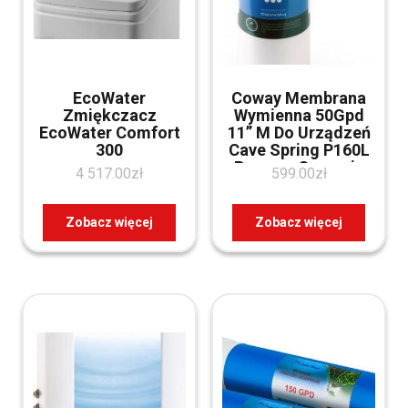
EcoWater
Coway Membrana
Zmiękczacz
Wymienna 50Gpd
EcoWater Comfort
11” M Do Urządzeń
300
Cave Spring P160L
Reverse Osmosis
4 517.00
zł
599.00
zł
Crmfm1150
CRMFM1150
Zobacz więcej
Zobacz więcej