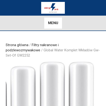
Skip
to
content
MENU
Strona główna
/
Filtry nakranowe i
podzlewozmywakowe
/ Global Water Komplet Wkładów Gw-
Set-Of GW2252