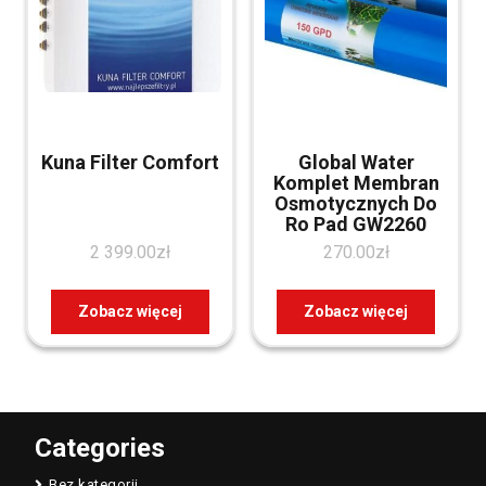
Kuna Filter Comfort
Global Water
Komplet Membran
Osmotycznych Do
Ro Pad GW2260
2 399.00
zł
270.00
zł
Zobacz więcej
Zobacz więcej
Categories
Bez kategorii