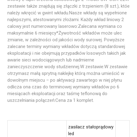
zestawie także znajdują się złączki z trzpieniem (8 szt.), któe
należy wkręcić w gwint wkładu.Nasze wkłady są wypełnione
najlepszymi, atestowanymi złożami. Każdy wkład liniowy 2
calowy jest numerowany laserowo:Zalecana wymiana co
maksymalnie 6 miesięcy*Żywotność wkładów może ulec
zmianie, w zależności od jakości wody surowej. Powyższe
zalecane terminy wymiany wkładów dotyczą standardowej
eksploatacji i nie obejmują przypadków losowych takich jak
awarie sieci wodociągowych lub nadmierne
zanieczyszczenie wody studziennej.W zestawie:W zestawie
otrzymasz małą sprytną naklejkę którą można umieścić w
dowolnym miejscu – po aktywacji zawartego w niej płynu
odlicza ona czas do terminowej wymiany wkładów po 6
miesiącach eksploatacji.oraz taśmę teflonową do
uszczelniania połączeń:Cena za 1 komplet.
zasilacz stałoprądowy
led