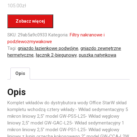
105.00
zł
Zobacz więcej
SKU:
29ab5a9c0933
Kategoria:
Filtry nakranowe i
podzlewozmywakowe
Tagi:
gniazdo łazienkowe podwójne
,
gniazdo zewnętrzne
hermetyczne
,
łącznik 2-biegunowy
,
puszka natynkowa
Opis
Opis
Komplet wkładów do dystrybutora wody Office StarW skład
kompletu wchodzą cztery wkłady:- Wkład sedymentacyjny 5
mikron liniowy 2,5″ model GW-PS5-L25- Wkład węglowy
liniowy 2,5″ model GW-GAC-L25- Wkład sedymentacyjny 1
mikron liniowy 2,5″ model GW-PS1-L25- Wkład węglowy
liniowy z łupin orzecha kokosowego 2″ model GW-CCA-L2W