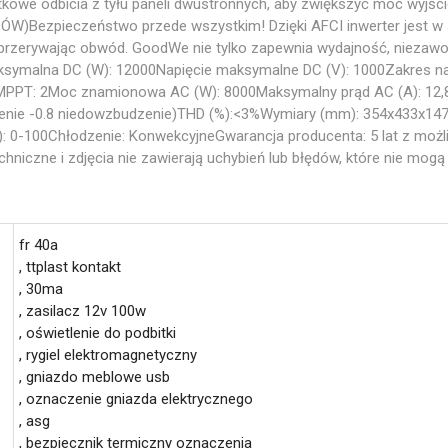
tkowe odbicia z tyłu paneli dwustronnych, aby zwiększyć moc wyjśc
ezpieczeństwo przede wszystkim! Dzięki AFCI inwerter jest w sta
przerywając obwód. GoodWe nie tylko zapewnia wydajność, niezaw
ksymalna DC (W): 12000Napięcie maksymalne DC (V): 1000Zakres na
a MPPT: 2Moc znamionowa AC (W): 8000Maksymalny prąd AC (A): 12,
nie -0.8 niedowzbudzenie)THD (%):<3%Wymiary (mm): 354x433x147W
): 0-100Chłodzenie: KonwekcyjneGwarancja producenta: 5 lat z moż
chniczne i zdjęcia nie zawierają uchybień lub błędów, które nie mog
fr 40a
, ttplast kontakt
, 30ma
, zasilacz 12v 100w
, oświetlenie do podbitki
, rygiel elektromagnetyczny
, gniazdo meblowe usb
, oznaczenie gniazda elektrycznego
, asg
, bezpiecznik termiczny oznaczenia