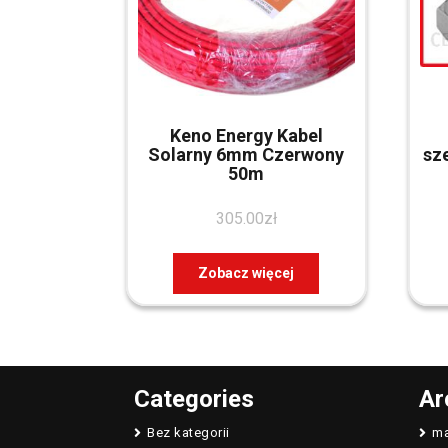
Keno Energy Kabel
Solarny 6mm Czerwony
sz
50m
305.00
zł
Zobacz więcej
Categories
Ar
Bez kategorii
ma