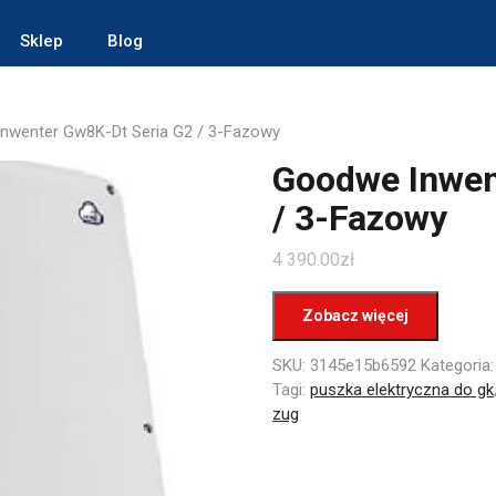
Sklep
Blog
nwenter Gw8K-Dt Seria G2 / 3-Fazowy
Goodwe Inwen
/ 3-Fazowy
4 390.00
zł
Zobacz więcej
SKU:
3145e15b6592
Kategoria
Tagi:
puszka elektryczna do gk
zug