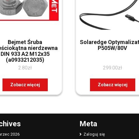
Bejmet Śruba
Solaredge Optymaliza
eściokątna nierdzewna
P505W/80V
DIN 933 A2 M12x35
(a0933212035)
2.80
zł
299.00
zł
Zobacz więcej
Zobacz więcej
chives
Meta
rzec 2026
Zaloguj się