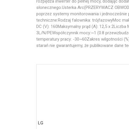
rozpędza inwerter do pełnej mocy, dodając doda
słonecznego.Usterka Arc(PRZERYWACZ OBWODÓW)B
poprzez systemy monitorowania i jednocześnie 
techniczne:Rodzaj falownika: trójfazowyMoc ma
DC (V): 160Maksymalny prąd (A): 12,5 x 2Liczb
3L/N/PEWspółczynnik mocy:~1 (0.8 przewzbudze
temperatury pracy: -30~60Zakres wilgotności (%
starań nie gwarantujemy, że publikowane dane te
LG