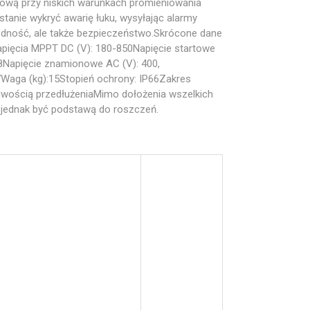
iową przy niskich warunkach promieniowania
nie wykryć awarię łuku, wysyłając alarmy
odność, ale także bezpieczeństwo.Skrócone dane
pięcia MPPT DC (V): 180-850Napięcie startowe
8Napięcie znamionowe AC (V): 400,
aga (kg):15Stopień ochrony: IP66Zakres
liwością przedłużeniaMimo dołożenia wszelkich
ą jednak być podstawą do roszczeń.