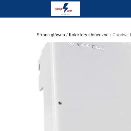
Skip
to
content
Strona główna
/
Kolektory słoneczne
/ Goodwe I