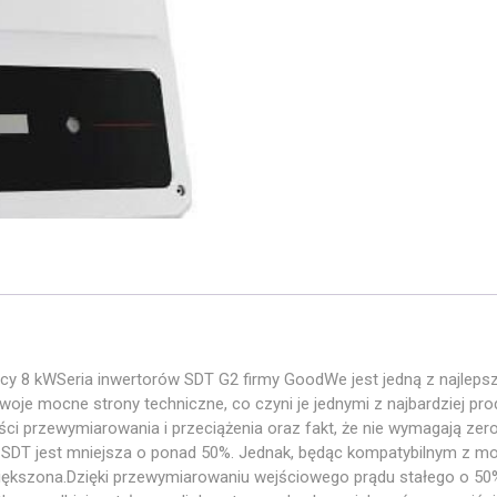
 8 kWSeria inwertorów SDT G2 firmy GoodWe jest jedną z najlepsz
oje mocne strony techniczne, co czyni je jednymi z najbardziej pr
 przewymiarowania i przeciążenia oraz fakt, że nie wymagają zerowe
 SDT jest mniejsza o ponad 50%. Jednak, będąc kompatybilnym z m
iększona.Dzięki przewymiarowaniu wejściowego prądu stałego o 50