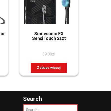
tor
Smilesonic EX
SensiTouch 2szt
39.00
zł
Zobacz więcej
Search