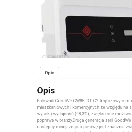
Opis
Opis
Falownik GoodWe GW8K-DT G2 trójfazowy o mocy
mieszkaniowych i komercyjnych ze względu na sw
wysoką wydajność (98,3%), zwiększone możliwości
poprawę w branży.Druga generacja serii GoodWe
następcy mniejszego o połowę jest znacznie zw