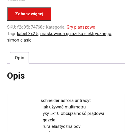
Zobacz więcej
SKU:
f2d05b74768c
Kategoria:
Gry planszowe
Tagi:
kabel 3x2.5
,
maskownica gniazdka elektrycznego
,
simon clasic
Opis
Opis
schneider asfora antracyt
, jak używać multimetru
, yky 5×10 obciążalność prądowa
, gazela
, rura elastyczna pcv