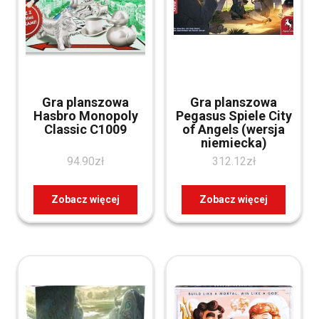
Gra planszowa
Gra planszowa
Hasbro Monopoly
Pegasus Spiele City
Classic C1009
of Angels (wersja
niemiecka)
94.90
zł
312.12
zł
Zobacz więcej
Zobacz więcej