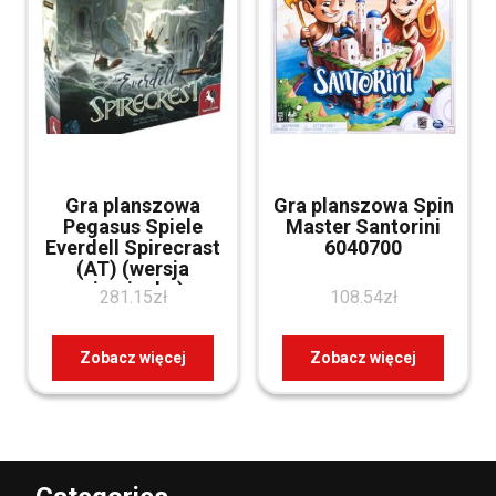
Gra planszowa
Gra planszowa Spin
Pegasus Spiele
Master Santorini
Everdell Spirecrast
6040700
(AT) (wersja
niemiecka)
281.15
zł
108.54
zł
Zobacz więcej
Zobacz więcej