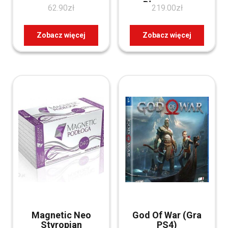
Błyszczący
62.90
zł
219.00
zł
Zobacz więcej
Zobacz więcej
Magnetic Neo
God Of War (Gra
Styropian
PS4)