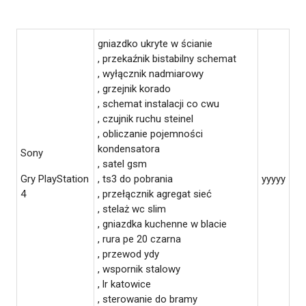
gniazdko ukryte w ścianie
, przekaźnik bistabilny schemat
, wyłącznik nadmiarowy
, grzejnik korado
, schemat instalacji co cwu
, czujnik ruchu steinel
, obliczanie pojemności
kondensatora
Sony
, satel gsm
Gry PlayStation
, ts3 do pobrania
yyyyy
4
, przełącznik agregat sieć
, stelaż wc slim
, gniazdka kuchenne w blacie
, rura pe 20 czarna
, przewod ydy
, wspornik stalowy
, lr katowice
, sterowanie do bramy