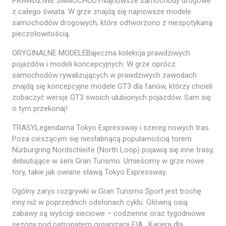
PRAWDZIWE SAMOCHODYNajnowsze samochody drogowe
z całego świata. W grze znajdą się najnowsze modele
samochodów drogowych, które odtworzono z niespotykaną
pieczołowitością.
ORYGINALNE MODELEBajeczna kolekcja prawdziwych
pojazdów i modeli koncepcyjnych. W grze oprócz
samochodów rywalizujących w prawdziwych zawodach
znajdą się koncepcyjne modele GT3 dla fanów, którzy chcieli
zobaczyć wersje GT3 swoich ulubionych pojazdów. Sam się
o tym przekonaj!
TRASYLegendarna Tokyo Expressway i szereg nowych tras.
Poza cieszącym się niesłabnącą popularnością torem
Nürburgring Nordschleife (North Loop) pojawią się inne trasy,
debiutujące w serii Gran Turismo. Umieścimy w grze nowe
tory, takie jak owiane sławą Tokyo Expressway.
Ogólny zarys rozgrywki w Gran Turismo Sport jest trochę
inny niż w poprzednich odsłonach cyklu. Główną osią
zabawy są wyścigi sieciowe – codzienne oraz tygodniowe
sezony pod patronatem organizacji FIA. Kariera dla