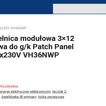
i 3x230V VH36NWP
elnica modułowa 3×12
a do g/k Patch Panel
 3x230V VH36NWP
:
Rozdzielnie
 energii elektrycznej elektroniczny
,
łącznik 2-
,
świetlówka t8 wymiary
,
torba serwisowa