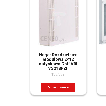
Hager Rozdzielnica
modułowa 2×12
natynkowa Golf VDI
VS218PZF
159.59
zł
Zobacz więcej