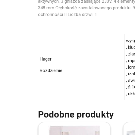
aktywnych, 3 gniazda zasilające 230V, 4 eleme
348 mm Głębokość zainstalowanego produktu: 94,
ochronności II Liczba drzwi: 1
wyłą
, kl
, zl
Hager
, mp
, ic
Rozdzielnie
, iz
, swi
, fi 1
, uk
Podobne produkty