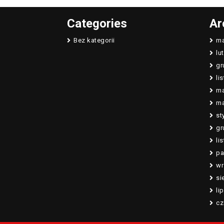
Categories
Ar
Bez kategorii
ma
lu
gr
li
ma
ma
st
gr
li
pa
wr
si
li
cz