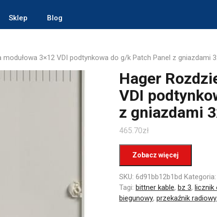
Sklep
Blog
ca modułowa 3×12 VDI podtynkowa do g/k Patch Panel z gniazdam
Hager Rozdzi
VDI podtynkow
z gniazdami
465.70
zł
Zobacz więcej
SKU:
6d91bb12b1bd
Kategoria
Tagi:
bittner kable
,
bz 3
,
licznik
biegunowy
,
przekaźnik radiowy