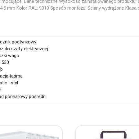
nty mocujące. Dane techniczne Wysokość zainstalowanego produktu
5 mm Kolor RAL: 9010 Sposób montażu: Ściany wydrążone Klasa ochr
cznik podtynkowy
ucz do szafy elektrycznej
aczki wago
i 530
mb
olacja taśma
atlo i styl
6
ład pomiarowy pośredni