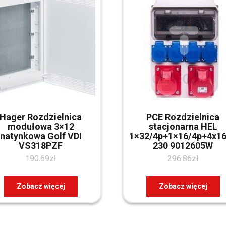
Hager Rozdzielnica
PCE Rozdzielnica
modułowa 3×12
stacjonarna HEL
natynkowa Golf VDI
1×32/4p+1×16/4p+4x1
VS318PZF
230 9012605W
190.69
zł
296.86
zł
Zobacz więcej
Zobacz więcej