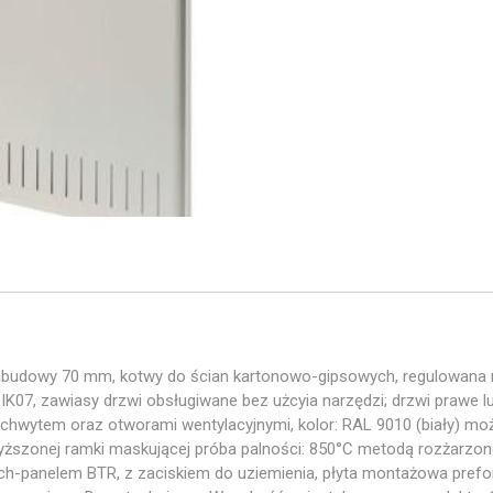
abudowy 70 mm, kotwy do ścian kartonowo-gipsowych, regulowana 
07, zawiasy drzwi obsługiwane bez użcyia narzędzi; drzwi prawe 
chwytem oraz otworami wentylacyjnymi, kolor: RAL 9010 (biały) mo
ższonej ramki maskującej próba palności: 850°C metodą rozżarzon
patch-panelem BTR, z zaciskiem do uziemienia, płyta montażowa pr