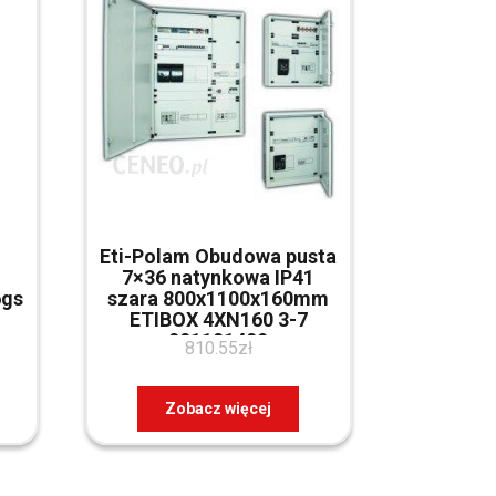
Eti-Polam Obudowa pusta
7×36 natynkowa IP41
6gs
szara 800x1100x160mm
ETIBOX 4XN160 3-7
001101409
810.55
zł
Zobacz więcej