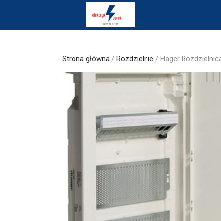
Skip
to
content
Strona główna
/
Rozdzielnie
/ Hager Rozdzielni