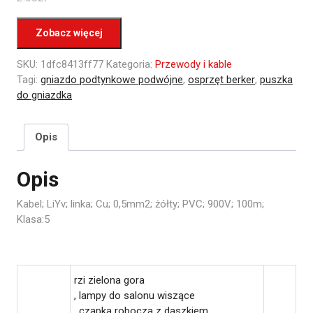
Zobacz więcej
SKU:
1dfc8413ff77
Kategoria:
Przewody i kable
Tagi:
gniazdo podtynkowe podwójne
,
osprzęt berker
,
puszka
do gniazdka
Opis
Opis
Kabel; LiYv; linka; Cu; 0,5mm2; żółty; PVC; 900V; 100m;
Klasa:5
rzi zielona gora
, lampy do salonu wiszące
, czapka robocza z daszkiem