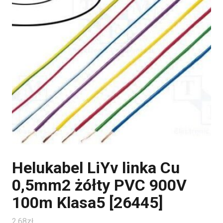
Helukabel LiYv linka Cu
0,5mm2 żółty PVC 900V
100m Klasa5 [26445]
2.68
zł