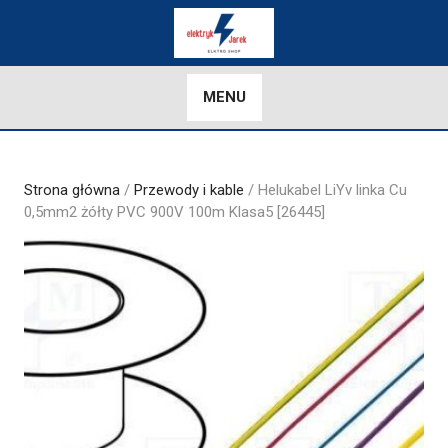
Skip
to
content
MENU
Strona główna
/
Przewody i kable
/ Helukabel LiYv linka Cu
0,5mm2 żółty PVC 900V 100m Klasa5 [26445]