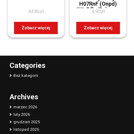
H07RnF (Onpd)
4X1,5 Żo/Bębnowy
44.86
zł
6.90
zł
Onpd4X15
Zobacz więcej
Zobacz więcej
Categories
Bez kategorii
Archives
marzec 2026
luty 2026
grudzień 2025
listopad 2025