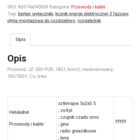
SKU:
8d574a045009
Kategoria:
Przewody i kable
Tagi:
berker wyłączniki
,
licznik energii elektrycznej 3 fazowy
,
płyta montażowa do rozdzielnicy
,
rozgałęźnik
Opis
Opis
Przewód; JZ-500-PUR; 18G1,5mm2; nieekranowany;
300/500V; Cu; linka
xztkmxpw 5x2x0 5
, zs4.pl
Helukabel
, czujnik czadu orno
yyyyy
Przewody i kable
, gew
, radio gniazdkowe
, lena