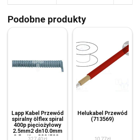
Podobne produkty
Lapp Kabel Przewód
Helukabel Przewód
spiralny ölflex spiral
(713569)
400p pięciożyłowy
2.5mm2 dn10.0mm
2.5m/1m 300/500v
327.40
zł
10.77
zł