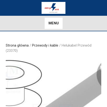
Skip
to
content
MENU
Strona główna
/
Przewody i kable
/ Helukabel Przewód
(23370)