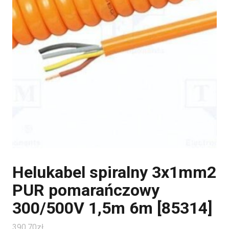
Helukabel spiralny 3x1mm2
PUR pomarańczowy
300/500V 1,5m 6m [85314]
390.70
zł