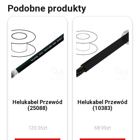
Podobne produkty
Helukabel Przewód
Helukabel Przewód
(25088)
(10383)
120.36
zł
68.99
zł