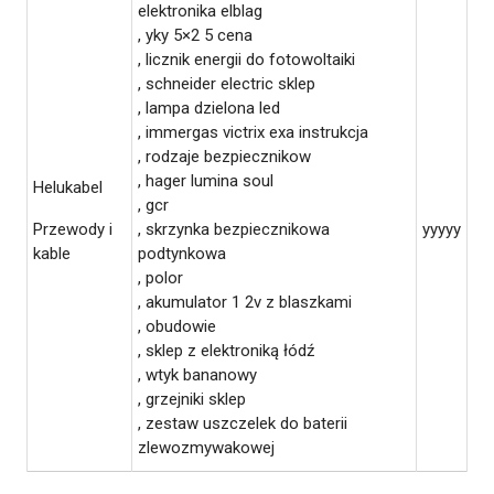
elektronika elblag
, yky 5×2 5 cena
, licznik energii do fotowoltaiki
, schneider electric sklep
, lampa dzielona led
, immergas victrix exa instrukcja
, rodzaje bezpiecznikow
, hager lumina soul
Helukabel
, gcr
Przewody i
, skrzynka bezpiecznikowa
yyyyy
kable
podtynkowa
, polor
, akumulator 1 2v z blaszkami
, obudowie
, sklep z elektroniką łódź
, wtyk bananowy
, grzejniki sklep
, zestaw uszczelek do baterii
zlewozmywakowej