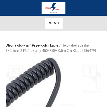
Skip
to
content
MENU
Strona główna
/
Przewody i kable
/ Helukabel spiralny
3×2,5mm2 PUR czarny 450/750V 0,5m 2m Klasa5 [86479]