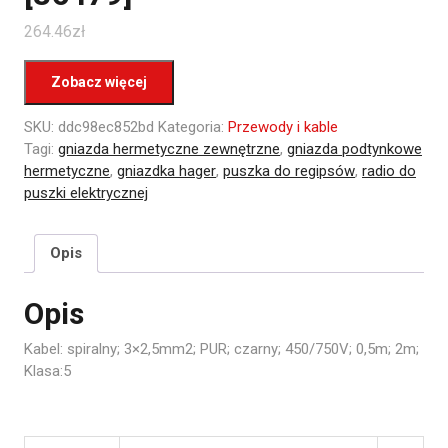
264.46
zł
Zobacz więcej
SKU:
ddc98ec852bd
Kategoria:
Przewody i kable
Tagi:
gniazda hermetyczne zewnętrzne
,
gniazda podtynkowe
hermetyczne
,
gniazdka hager
,
puszka do regipsów
,
radio do
puszki elektrycznej
Opis
Opis
Kabel: spiralny; 3×2,5mm2; PUR; czarny; 450/750V; 0,5m; 2m;
Klasa:5