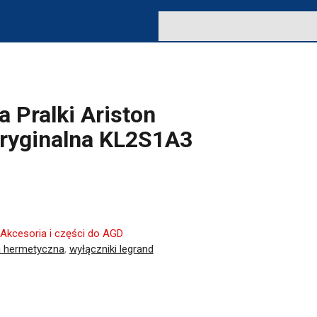
a Pralki Ariston
ryginalna KL2S1A3
Akcesoria i części do AGD
a hermetyczna
,
wyłączniki legrand