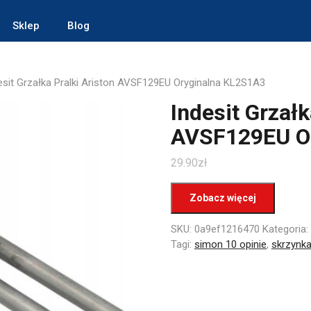
Sklep
Blog
esit Grzałka Pralki Ariston AVSF129EU Oryginalna KL2S1A3
Indesit Grzałk
AVSF129EU O
29.90
zł
Zobacz więcej
SKU:
0a9ef1216470
Kategoria:
Tagi:
simon 10 opinie
,
skrzynk