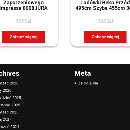
Zaparzeniowego
Lodówki Beko Przó
Impressa 8008JURA
495cm Szyba 455cm 3
59.99
zł
10.90
zł
Zobacz więcej
Zobacz więcej
chives
Meta
rzec 2026
Zaloguj się
ty 2026
udzień 2025
stopad 2025
rzec 2025
j 2024
yczeń 2024