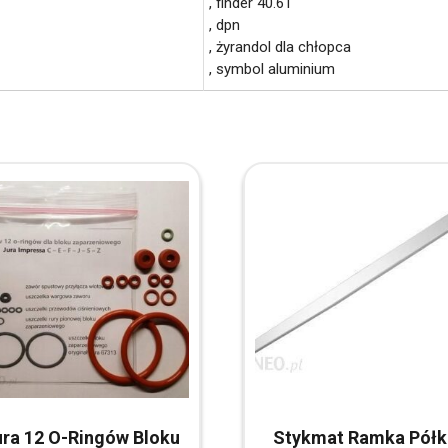
, finder 40.61
, dpn
, żyrandol dla chłopca
, symbol aluminium
ra 12 O-Ringów Bloku
Stykmat Ramka Półk