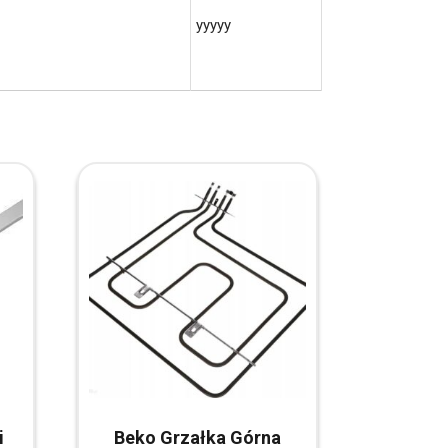
yyyyy
i
Beko Grzałka Górna