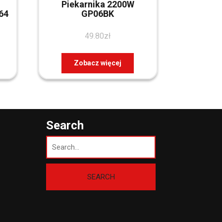
d
Piekarnika 2200W
64
GP06BK
49.80
zł
Zobacz więcej
Search