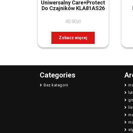
Uniwersalny Care+Protect
Do Czajników KLA81AS26
40.90
zł
Zobacz więcej
Categories
Ar
Bez kategorii
ma
lu
gr
li
ma
ma
st