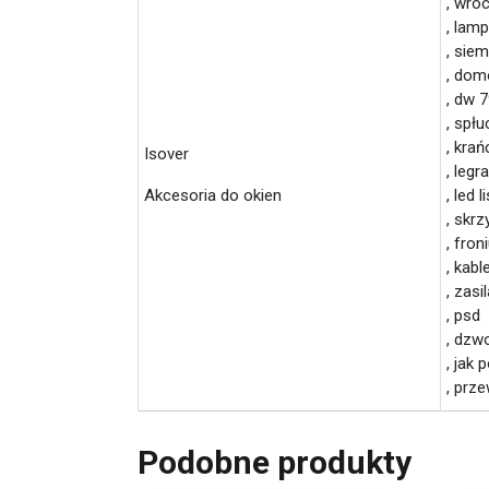
, wro
, lam
, sie
, dom
, dw 
, spł
, kra
Isover
, legr
Akcesoria do okien
, led 
, skrz
, fro
, kabl
, zasi
, psd
, dzw
, jak
, prz
Podobne produkty