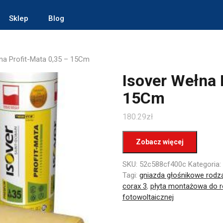
Sklep
Blog
na Profit-Mata 0,35 – 15Cm
Isover Wełna 
15Cm
180.29
zł
Zobacz więcej
SKU:
52c588cf400c
Kategoria:
Tagi:
gniazda głośnikowe rodz
corax 3
,
płyta montażowa do r
fotowoltaicznej