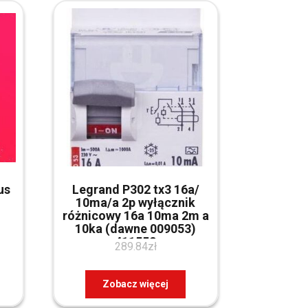
us
Legrand P302 tx3 16a/
10ma/a 2p wyłącznik
różnicowy 16a 10ma 2m a
10ka (dawne 009053)
411552
289.84
zł
Zobacz więcej