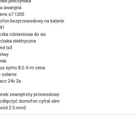
cław pełczyńska
pa awaryjna
mens s7 1200
ofon bezprzewodowy na baterie
791
uczka ciśnieniowa do wc
ńcówka elektryczna
and tx3
listwy
ynki
nius symo 8.2-3-m cena
e solarne
lacz 24v 2a
onek zewnętrzny przewodowy
 podłączyć domofon cyfral slim
ewód 2.5 mm2