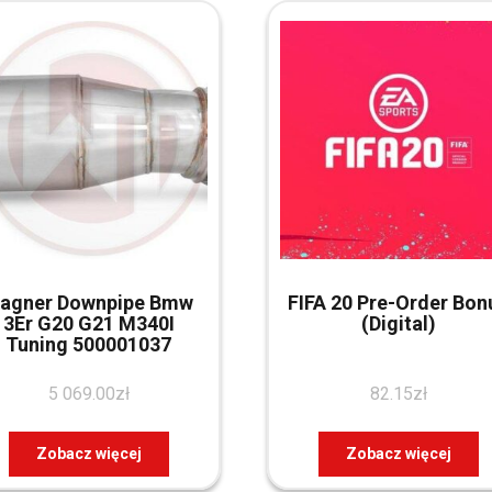
agner Downpipe Bmw
FIFA 20 Pre-Order Bon
3Er G20 G21 M340I
(Digital)
Tuning 500001037
5 069.00
zł
82.15
zł
Zobacz więcej
Zobacz więcej