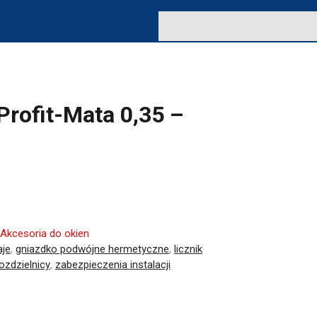
Profit-Mata 0,35 –
Akcesoria do okien
aje
,
gniazdko podwójne hermetyczne
,
licznik
ozdzielnicy
,
zabezpieczenia instalacji