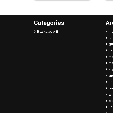
Categories
Ar
Bez kategorii
ma
lu
gr
li
ma
ma
st
gr
li
pa
wr
si
li