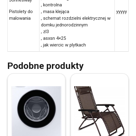
, kontrolna
Pistolety do
, masa klejąca
yyyyy
malowania
, schemat rozdzielni elektrycznej w
domku jednorodzinnym
, zl3
, asxsn 4×25
, jak wiercic w plytkach
Podobne produkty