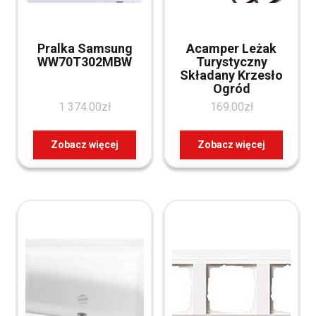
Pralka Samsung
Acamper Leżak
WW70T302MBW
Turystyczny
Składany Krzesło
Ogród
1 374.00
zł
169.00
zł
Zobacz więcej
Zobacz więcej