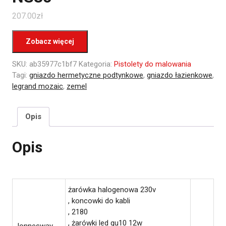
207.00
zł
Zobacz więcej
SKU:
ab35977c1bf7
Kategoria:
Pistolety do malowania
Tagi:
gniazdo hermetyczne podtynkowe
,
gniazdo łazienkowe
,
legrand mozaic
,
zemel
Opis
Opis
żarówka halogenowa 230v
, koncowki do kabli
, 2180
, żarówki led gu10 12w
Jonnesway