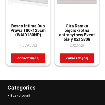
Besco Intima Duo
Gira Ramka
Prawa 180x125cm
pięciokrotna
(WAID180NP)
antracytowy Event
biały 0215808
1 579.00
zł
232.55
zł
Zobacz więcej
Zobacz więcej
Categories
Bez kategorii