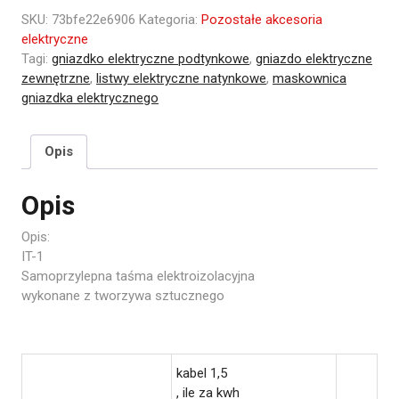
SKU:
73bfe22e6906
Kategoria:
Pozostałe akcesoria
elektryczne
Tagi:
gniazdko elektryczne podtynkowe
,
gniazdo elektryczne
zewnętrzne
,
listwy elektryczne natynkowe
,
maskownica
gniazdka elektrycznego
Opis
Opis
Opis:
IT-1
Samoprzylepna taśma elektroizolacyjna
wykonane z tworzywa sztucznego
kabel 1,5
, ile za kwh