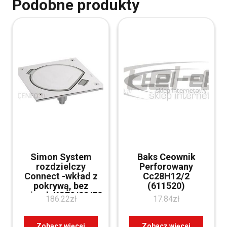
Podobne produkty
Simon System
Baks Ceownik
rozdzielczy
Perforowany
Connect -wkład z
Cc28H12/2
pokrywą, bez
(611520)
gniazd, KSE0/23/72
186.22
zł
17.84
zł
Zobacz więcej
Zobacz więcej