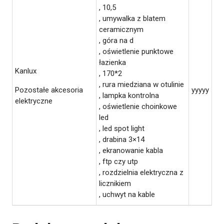
, 10,5
, umywalka z blatem
ceramicznym
, góra na d
, oświetlenie punktowe
łazienka
Kanlux
, 170*2
, rura miedziana w otulinie
Pozostałe akcesoria
yyyyy
, lampka kontrolna
elektryczne
, oświetlenie choinkowe
led
, led spot light
, drabina 3×14
, ekranowanie kabla
, ftp czy utp
, rozdzielnia elektryczna z
licznikiem
, uchwyt na kable