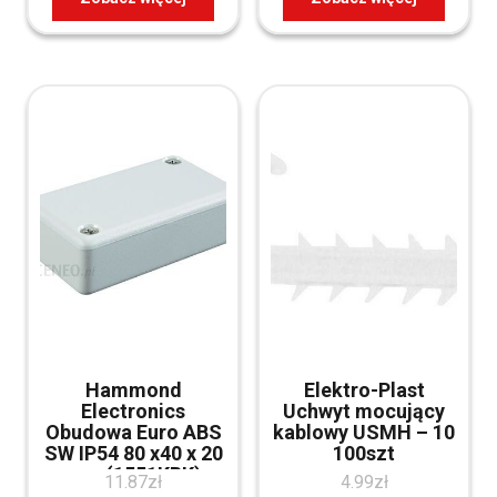
Hammond
Elektro-Plast
Electronics
Uchwyt mocujący
Obudowa Euro ABS
kablowy USMH – 10
SW IP54 80 x40 x 20
100szt
mm (1551KBK)
11.87
zł
4.99
zł