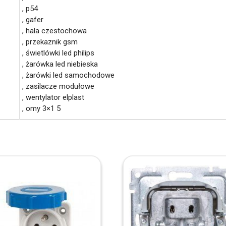
, p54
, gafer
, hala czestochowa
, przekaznik gsm
, świetlówki led philips
, żarówka led niebieska
, żarówki led samochodowe
, zasilacze modułowe
, wentylator elplast
, omy 3×1 5