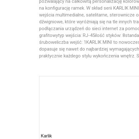
pozwalający na całkowitą personalizację kolor
na konfigurację ramek. W skład serii KARLIK MI
wejścia multimedialne, satelitarne, sterownicze 
dźwigniowe, które wyróżniają się na tle innych
podłączania urządzeń do sieci internet za pomo
grafitowytyp wejścia: RJ-45ilość styków: 8stan
śruboweliczba wejść: 1KARLIK MINI to nowoczes
dopasuje się nawet do najbardziej wymagających
praktycznie każdego stylu wykończenia wnętrz. 
Karlik