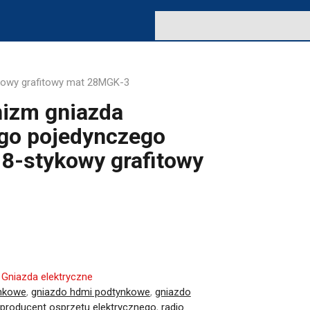
kowy grafitowy mat 28MGK-3
nizm gniazda
go pojedynczego
 8-stykowy grafitowy
:
Gniazda elektryczne
ynkowe
,
gniazdo hdmi podtynkowe
,
gniazdo
producent osprzętu elektrycznego
,
radio