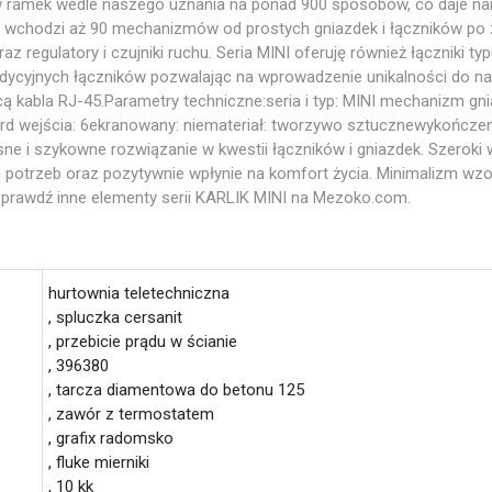
ów ramek wedle naszego uznania na ponad 900 sposobów, co daje n
NI wchodzi aż 90 mechanizmów od prostych gniazdek i łączników po 
oraz regulatory i czujniki ruchu. Seria MINI oferuję również łącznik
 tradycyjnych łączników pozwalając na wprowadzenie unikalności do 
cą kabla RJ-45.Parametry techniczne:seria i typ: MINI mechanizm g
dard wejścia: 6ekranowany: niemateriał: tworzywo sztucznewykończe
ne i szykowne rozwiązanie w kwestii łączników i gniazdek. Szerok
 potrzeb oraz pozytywnie wpłynie na komfort życia. Minimalizm wz
Sprawdź inne elementy serii KARLIK MINI na Mezoko.com.
hurtownia teletechniczna
, spluczka cersanit
, przebicie prądu w ścianie
, 396380
, tarcza diamentowa do betonu 125
, zawór z termostatem
, grafix radomsko
, fluke mierniki
, 10 kk