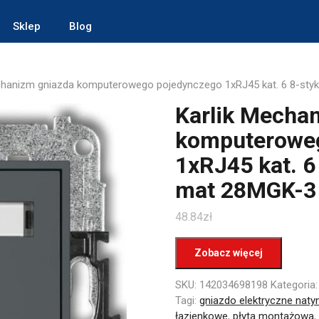
Sklep
Blog
chanizm gniazda komputerowego pojedynczego 1xRJ45 kat. 6 8-sty
Karlik Mecha
komputerowe
1xRJ45 kat. 6
mat 28MGK-3
48.84
zł
Zobacz więcej
SKU:
142034698198
Kategoria
Tagi:
gniazdo elektryczne nat
łazienkowe
,
płyta montażowa
,