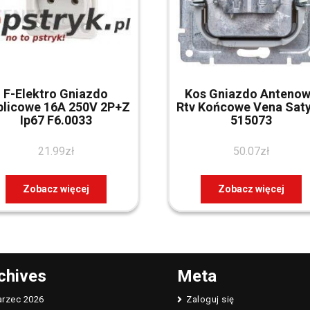
F-Elektro Gniazdo
Kos Gniazdo Anteno
blicowe 16A 250V 2P+Z
Rtv Końcowe Vena Sat
Ip67 F6.0033
515073
21.99
zł
50.07
zł
Zobacz więcej
Zobacz więcej
chives
Meta
rzec 2026
Zaloguj się