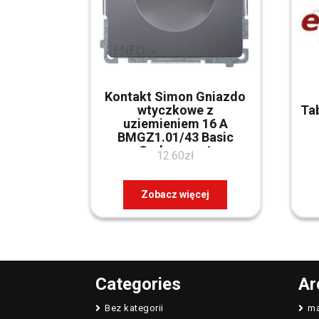
Kontakt Simon Gniazdo
wtyczkowe z
Ta
uziemieniem 16 A
BMGZ1.01/43 Basic
Srebrny mat
12.60
zł
Zobacz więcej
Categories
Ar
Bez kategorii
ma