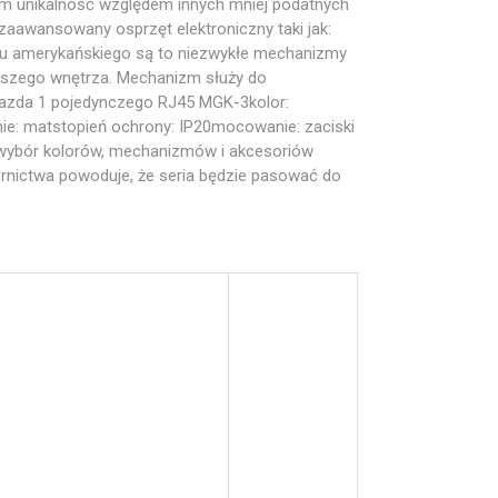
am unikalność względem innych mniej podatnych
zaawansowany osprzęt elektroniczny taki jak:
i typu amerykańskiego są to niezwykłe mechanizmy
naszego wnętrza. Mechanizm służy do
niazda 1 pojedynczego RJ45 MGK-3kolor:
nie: matstopień ochrony: IP20mocowanie: zaciski
i wybór kolorów, mechanizmów i akcesoriów
ornictwa powoduje, że seria będzie pasować do