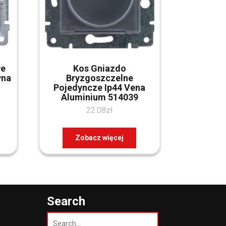
we
Kos Gniazdo
yna
Bryzgoszczelne
Pojedyncze Ip44 Vena
Aluminium 514039
22.08
zł
Zobacz więcej
Search