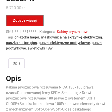
5 710.00
zł
Zobacz więcej
SKU:
33db8818688e
Kategoria:
Kabiny prysznicowe
Tagi:
gniazdka hager
,
maskownica na skrzynkę elektryczną
,
puszka karton gips
,
puszki elektryczne podtynkowe
,
puszki
podtynkowe
,
świetlówki 18w
Opis
Opis
Kabina prysznicowa rozsuwana NICA 180×100 prawa
czarnaRenomowanej firmy KERMISkłada się z:Drzwi
prysznicowe rozsuwane 180 prawe z systemem SOFT
CLOSE+Ścianka boczna lewa 100Przesuwne elementy drzwi
z mechanizmem Soft-Open/Soft-Close delikatnego