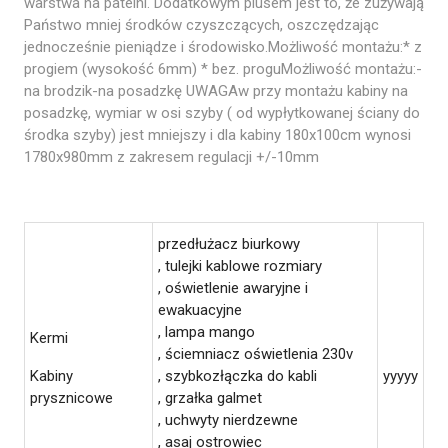
warstwa na patelni. Dodatkowym plusem jest to, że zużywają
Państwo mniej środków czyszczących, oszczędzając
jednocześnie pieniądze i środowisko.Możliwość montażu:* z
progiem (wysokość 6mm) * bez. proguMożliwość montażu:-
na brodzik-na posadzkę UWAGAw przy montażu kabiny na
posadzkę, wymiar w osi szyby ( od wypłytkowanej ściany do
środka szyby) jest mniejszy i dla kabiny 180x100cm wynosi
1780x980mm z zakresem regulacji +/-10mm
przedłużacz biurkowy
, tulejki kablowe rozmiary
, oświetlenie awaryjne i
ewakuacyjne
, lampa mango
Kermi
, ściemniacz oświetlenia 230v
Kabiny
, szybkozłączka do kabli
yyyyy
prysznicowe
, grzałka galmet
, uchwyty nierdzewne
, asaj ostrowiec