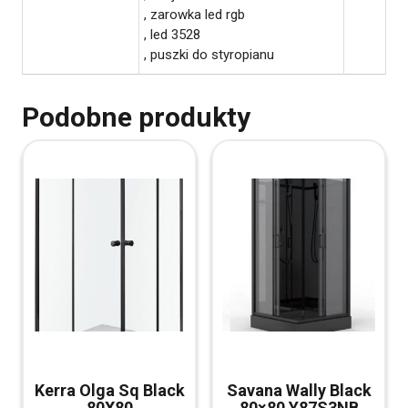
, zarowka led rgb
, led 3528
, puszki do styropianu
Podobne produkty
Kerra Olga Sq Black
Savana Wally Black
80X80
80×80 Y87S3NB