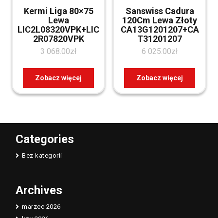
Kermi Liga 80×75
Sanswiss Cadura
Lewa
120Cm Lewa Złoty
LIC2L08320VPK+LIC
CA13G1201207+CA
2R07820VPK
T31201207
3 068.00
zł
6 025.00
zł
Zobacz więcej
Zobacz więcej
Categories
Bez kategorii
Archives
marzec 2026