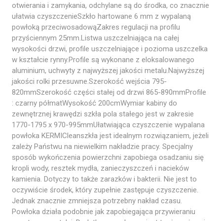
otwierania i zamykania, odchylane są do środka, co znacznie
ułatwia czyszczenieSzkło hartowane 6 mm z wypalaną
powłoką przeciwosadowąZakres regulacji na profilu
przyściennym 25mm.Listwa uszczelniająca na całej
wysokości drzwi, profile uszczelniające i pozioma uszczelka
w kształcie rynny.Profile są wykonane z eloksalowanego
aluminium, uchwyty z najwyższej jakości metalu.Najwyższej
jakości rolki przesuwne.Szerokość wejścia 795-
820mmSzerokość części stałej od drzwi 865-890mmProfile
: czarny półmatWysokość 200cmWymiar kabiny do
zewnętrznej krawędzi szkła pola stałego jest w zakresie
1770-1795 x 970-995mmUłatwiająca czyszczenie wypalana
powłoka KERMICleanszkła jest idealnym rozwiązaniem, jeżeli
zależy Państwu na niewielkim nakładzie pracy. Specjalny
sposób wykończenia powierzchni zapobiega osadzaniu się
kropli wody, resztek mydła, zanieczyszczeń i nacieków
kamienia. Dotyczy to także zarazków i bakterii. Nie jest to
oczywiście środek, który zupełnie zastępuje czyszczenie.
Jednak znacznie zmniejsza potrzebny nakład czasu.
Powłoka działa podobnie jak zapobiegająca przywieraniu