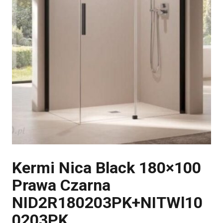
Kermi Nica Black 180×100
Prawa Czarna
NID2R180203PK+NITWl10
0203PK