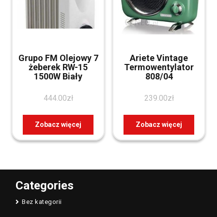
Grupo FM Olejowy 7
Ariete Vintage
żeberek RW-15
Termowentylator
1500W Biały
808/04
444.00
zł
239.00
zł
Zobacz więcej
Zobacz więcej
Categories
Bez kategorii