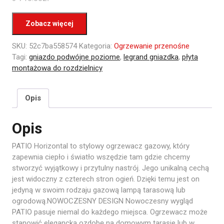
Zobacz więcej
SKU:
52c7ba558574
Kategoria:
Ogrzewanie przenośne
Tagi:
gniazdo podwójne poziome
,
legrand gniazdka
,
płyta
montażowa do rozdzielnicy
Opis
Opis
PATIO Horizontal to stylowy ogrzewacz gazowy, który
zapewnia ciepło i światło wszędzie tam gdzie chcemy
stworzyć wyjątkowy i przytulny nastrój. Jego unikalną cechą
jest widoczny z czterech stron ogień. Dzięki temu jest on
jedyną w swoim rodzaju gazową lampą tarasową lub
ogrodową.NOWOCZESNY DESIGN Nowoczesny wygląd
PATIO pasuje niemal do każdego miejsca. Ogrzewacz może
stanowić elegancką ozdobę na domowym tarasie lub w