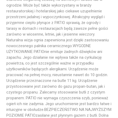
ogrodzie. Może być także wykorzystany w branży
restauratorskiej i hotelarskiej jako ciekawe uzupełnienie
przestrzeni jadalnej i wypoczynkowej. Atrakcyjny wygląd i
przyjemne ciepło płynące z PATIO sprawią, że ogrody i
tarasy w domach i restauracjach będą zawsze pełne gości
zarówno w wiosenne, letnie, jak i jesienne wieczory.
Naturalna wizja ognia zapewniona jest dzięki zastosowaniu
nowoczesnego palnika ceramicznego.WYGODNE
UŻYTKOWANIE PATIOnie emituje żadnych dźwięków ani
zapachu. Jego działanie nie wpływa także na cyrkulację
powietrza, co jest szczególnie ważne w przypadku
użytkowników będących alergikami. Urządzenie może
pracować na pełnej mocy, nieustannie nawet do 10 godzin.
Urządzenie przeznaczone na butle 11 kg. Urządzenie
przystosowane jest zarówno do gazu propan-butan, jak i
czystego propanu. Zalecamy stosowanie butli z czystym
propanem. PATIO nie wymaga czyszczenia szyb, ponieważ
ogień ich nie zadymia. Jego uruchomienie jest bardzo łatwe i
intuicyjne w obsłudze.BEZPIECZEŃSTWO NA NAJWYŻSZYM
POZIOMIE PATIOzasilane jest płynnym gazem z butli. Dolna