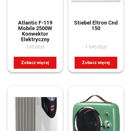
Atlantic F-119
Stiebel Eltron Cnd
Mobile 2500W
150
Konwektor
Elektryczny
330.60
zł
1 645.00
zł
Zobacz więcej
Zobacz więcej