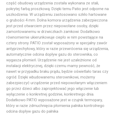
część obudowy urządzenia została wykonana ze stali,
pokrytej farbą proszkową. Dzięki temu Patio jest odporne na
uszkodzenia. W urządzeniu zastosowano szkło hartowane
o grubości 4 mm. Dolna komora urządzenia zabezpieczona
jest przed otwarciem przez niepowołane osoby, dzięki
zamontowanemu w drzwiczkach zamkowi. Dodatkowo
równomiernie ukierunkowuje ciepło w nim powstające na
cztery strony. PATIO został wyposażony w specjalny zawór
antyprzechyłowy, który w razie przewrócenia się urządzenia,
automatycznie odcina dopływ gazu do sterownika, co
wygasza płomień. Urządzenie nie jest uzależnione od
instalacji elektrycznej, dzięki czemu mamy pewność, że
nawet w przypadku braku prądu, będzie oświetlało taras czy
ogród. Dzięki wbudowanemu sterownikowi, możemy
zabezpieczyć urządzenie przed niepowołanym włączeniem
go przez dzieci albo zaprojektować jego włączenie lub
wyłączenie o konkretnej godzinie, konkretnego dnia.
Dodatkowo PATIO wyposażone jest w czujnik termopary,
który w razie zdmuchnięcia płomienia palnika kontrolnego
odcina dopływ gazu do palnika