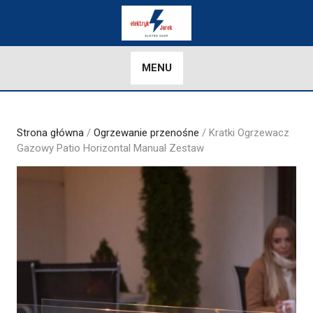
Skip
to
content
MENU
Strona główna
/
Ogrzewanie przenośne
/ Kratki Ogrzewacz
Gazowy Patio Horizontal Manual Zestaw