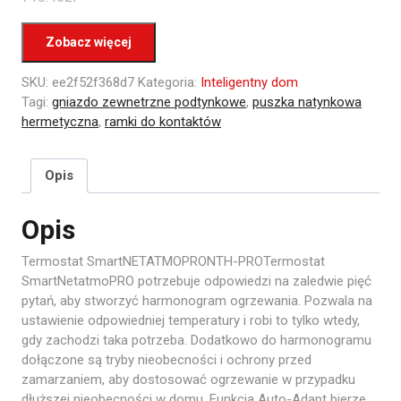
Zobacz więcej
SKU:
ee2f52f368d7
Kategoria:
Inteligentny dom
Tagi:
gniazdo zewnetrzne podtynkowe
,
puszka natynkowa
hermetyczna
,
ramki do kontaktów
Opis
Opis
Termostat SmartNETATMOPRONTH-PROTermostat
SmartNetatmoPRO potrzebuje odpowiedzi na zaledwie pięć
pytań, aby stworzyć harmonogram ogrzewania. Pozwala na
ustawienie odpowiedniej temperatury i robi to tylko wtedy,
gdy zachodzi taka potrzeba. Dodatkowo do harmonogramu
dołączone są tryby nieobecności i ochrony przed
zamarzaniem, aby dostosować ogrzewanie w przypadku
dłuższej nieobecności w domu. Funkcja Auto-Adapt bierze