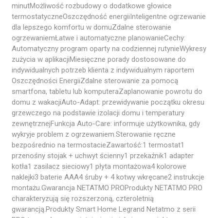
minutMożliwość rozbudowy o dodatkowe głowice
termostatyczneOszczędność energiiInteligentne ogrzewanie
dla lepszego komfortu w domuZdalne sterowanie
ogrzewaniemŁatwe i automatyczne planowanieCechy:
Automatyczny program oparty na codziennej rutynieWykresy
zużycia w aplikacjiMiesięczne porady dostosowane do
indywidualnych potrzeb klienta z indywidualnym raportem
Oszczędności EnergiiZdalne sterowanie za pomocą
smartfona, tabletu lub komputeraZaplanowanie powrotu do
domu z wakacjiAuto-Adapt: przewidywanie początku okresu
grzewczego na podstawie izolacji domu i temperatury
zewnętrznejFunkcja Auto-Care: informuje użytkownika, gdy
wykryje problem z ogrzewaniem.Sterowanie ręczne
bezpośrednio na termostacieZawartość:1 termostat1
przenośny stojak + uchwyt ścienny1 przekaźnik1 adapter
kotła1 zasilacz sieciowy1 płyta montażowa4 kolorowe
naklejki3 baterie AAA4 śruby + 4 kotwy wkręcane2 instrukcje
montażu.Gwarancja NETATMO PROProdukty NETATMO PRO
charakteryzują się rozszerzoną, czteroletnią
gwarancją.Produkty Smart Home Legrand Netatmo z serii