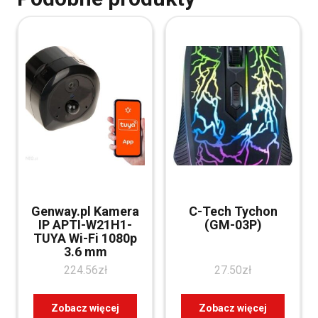
Genway.pl Kamera
C-Tech Tychon
IP APTI-W21H1-
(GM-03P)
TUYA Wi-Fi 1080p
3.6 mm
224.56
zł
27.50
zł
Zobacz więcej
Zobacz więcej