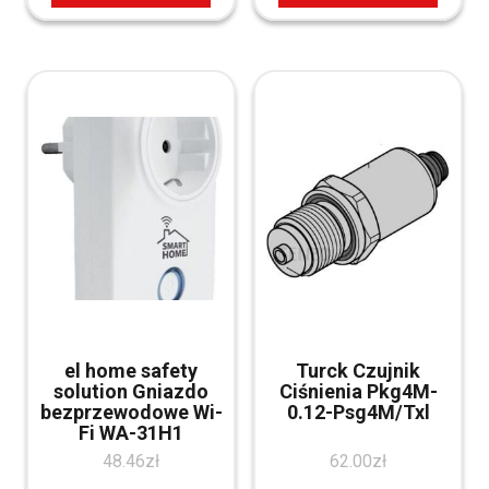
el home safety
Turck Czujnik
solution Gniazdo
Ciśnienia Pkg4M-
bezprzewodowe Wi-
0.12-Psg4M/Txl
Fi WA-31H1
48.46
zł
62.00
zł