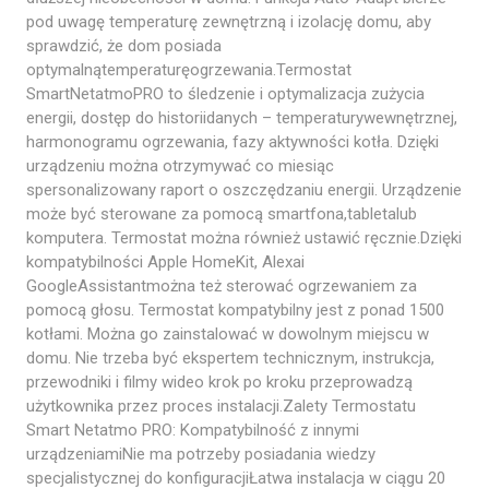
pod uwagę temperaturę zewnętrzną i izolację domu, aby
sprawdzić, że dom posiada
optymalnątemperaturęogrzewania.Termostat
SmartNetatmoPRO to śledzenie i optymalizacja zużycia
energii, dostęp do historiidanych – temperaturywewnętrznej,
harmonogramu ogrzewania, fazy aktywności kotła. Dzięki
urządzeniu można otrzymywać co miesiąc
spersonalizowany raport o oszczędzaniu energii. Urządzenie
może być sterowane za pomocą smartfona,tabletalub
komputera. Termostat można również ustawić ręcznie.Dzięki
kompatybilności Apple HomeKit, Alexai
GoogleAssistantmożna też sterować ogrzewaniem za
pomocą głosu. Termostat kompatybilny jest z ponad 1500
kotłami. Można go zainstalować w dowolnym miejscu w
domu. Nie trzeba być ekspertem technicznym, instrukcja,
przewodniki i filmy wideo krok po kroku przeprowadzą
użytkownika przez proces instalacji.Zalety Termostatu
Smart Netatmo PRO: Kompatybilność z innymi
urządzeniamiNie ma potrzeby posiadania wiedzy
specjalistycznej do konfiguracjiŁatwa instalacja w ciągu 20