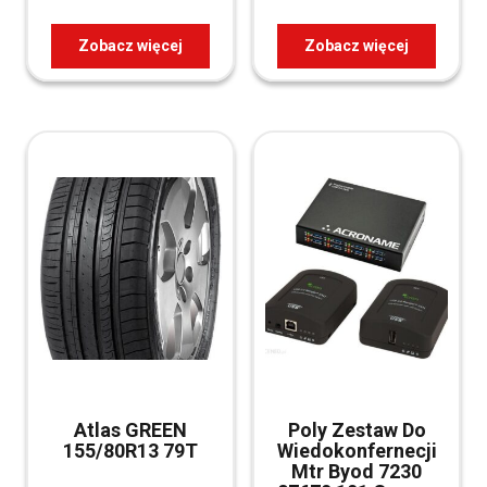
Pex 16mm Prawy
(APUGS0208CFKPP
EX)
Zobacz więcej
Zobacz więcej
Atlas GREEN
Poly Zestaw Do
155/80R13 79T
Wiedokonfernecji
Mtr Byod 7230