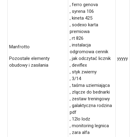
, ferro genova
, syrena 106
, kineta 425
, sodexo karta
premiowa
, rt 826
, instalacja
Manfrotto
odgromowa cennik
Pozostałe elementy
, jak odczytać licznik
yyyyy
obudowy i zasilania
, deviflex
, styk zwierny
, 3/14
, taśma uziemiająca
, złącze do bednarki
, zestaw treningowy
, galaktyczna rodzina
pdf
, 12lo lodz
, monitoring legnica
, zara alfa