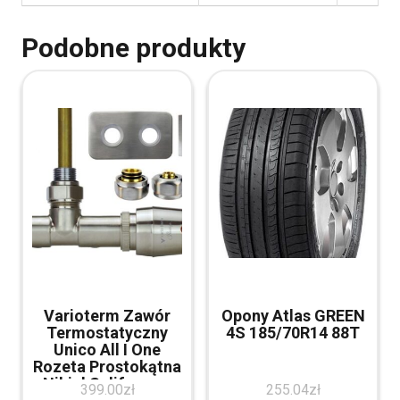
Podobne produkty
Varioterm Zawór
Opony Atlas GREEN
Termostatyczny
4S 185/70R14 88T
Unico All I One
Rozeta Prostokątna
Nikiel Szlifowany
399.00
zł
255.04
zł