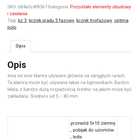
SKU:
b84a5c4f8367
Kategoria:
Pozostałe elementy obudowy
i zasilania
Tagi:
bz 3
,
licznik prądu 3 fazowy
,
licznik trojfazowy
,
optima
polo
Opis
Opis
Inna niż inne klamry używane głównie na okrągłych rurach.
Ta klamra może być używana także na kątownikach. Bardzo
lekka, z bardzo dużą rozpiętością średnic na jakich może być
zakładana. Średnice od 5 – 80 mm
przewód 5×10 ziemny
, pobijak do uziomów
, ledix