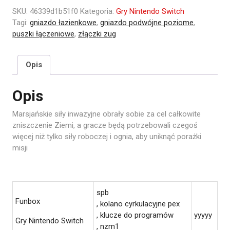
SKU:
46339d1b51f0
Kategoria:
Gry Nintendo Switch
Tagi:
gniazdo łazienkowe
,
gniazdo podwójne poziome
,
puszki łączeniowe
,
złączki zug
Opis
Opis
Marsjańskie siły inwazyjne obrały sobie za cel całkowite
zniszczenie Ziemi, a gracze będą potrzebowali czegoś
więcej niż tylko siły roboczej i ognia, aby uniknąć porażki
misji
spb
Funbox
, kolano cyrkulacyjne pex
, klucze do programów
yyyyy
Gry Nintendo Switch
, nzm1