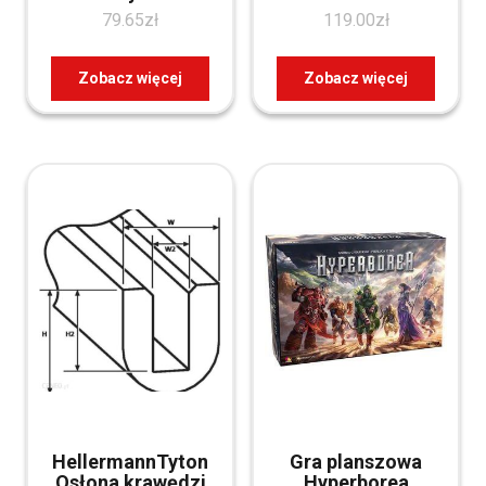
79.65
zł
119.00
zł
Zobacz więcej
Zobacz więcej
HellermannTyton
Gra planszowa
Osłona krawędzi
Hyperborea