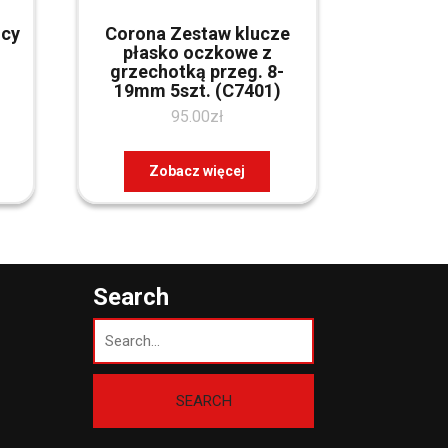
ący
Corona Zestaw klucze
płasko oczkowe z
grzechotką przeg. 8-
19mm 5szt. (C7401)
95.00
zł
Zobacz więcej
Search