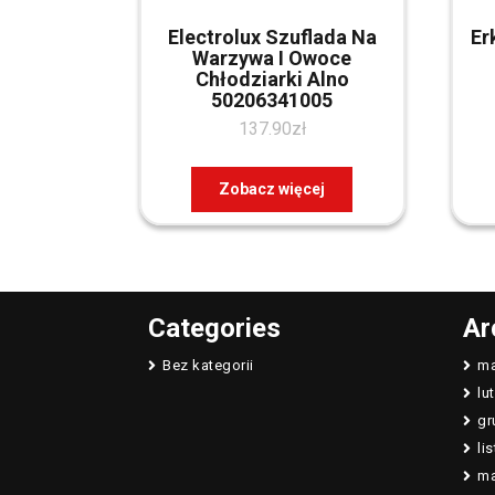
Electrolux Szuflada Na
Er
Warzywa I Owoce
Chłodziarki Alno
50206341005
137.90
zł
Zobacz więcej
Categories
Ar
Bez kategorii
ma
lu
gr
li
ma