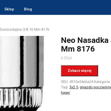
Sklep
Blog
Sześciokątna 3/8 16 Mm 8176
Neo Nasadka 
Mm 8176
6.30
zł
Zobacz więcej
SKU:
4910a54e6a24
Kategoria
Tagi:
3x2 5
,
gniazdo poczwórne
hager