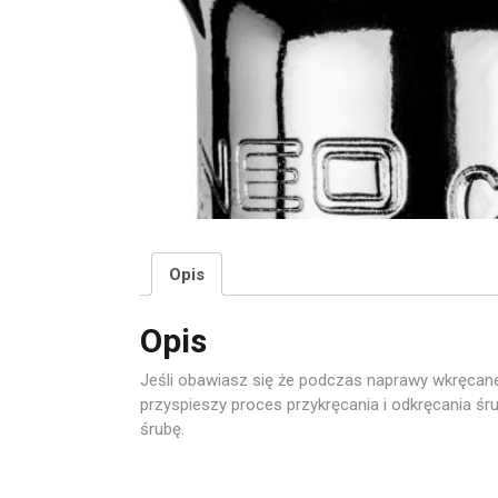
Opis
Opis
Jeśli obawiasz się że podczas naprawy wkręcane
przyspieszy proces przykręcania i odkręcania ś
śrubę.