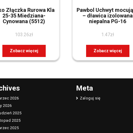
ko Złączka Rurowa Kla
Pawbol Uchwyt mocuj
25-35 Miedziana-
– dławica izolowana
Cynowana (5512)
niepalna PG-16
103.26
zł
1.47
zł
Zobacz więcej
Zobacz więcej
chives
Meta
rzec 2026
Zaloguj się
ty 2026
udzień 2025
stopad 2025
rzec 2025