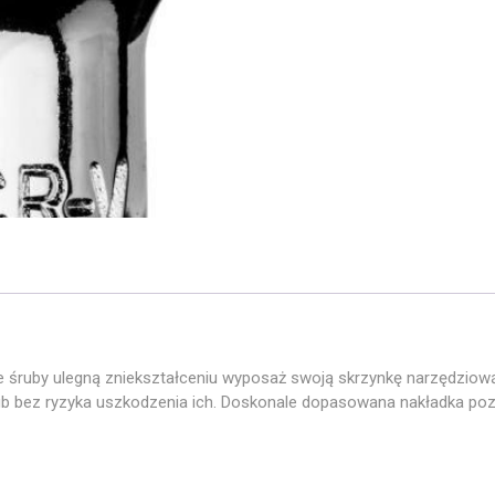
 śruby ulegną zniekształceniu wyposaż swoją skrzynkę narzędziową 
rub bez ryzyka uszkodzenia ich. Doskonale dopasowana nakładka po